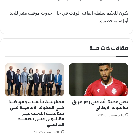
يكون للحكم سلطة إيقاف الوقت في حال حدوث موقف مثير للجدل
أو إصابة خطيرة.
مقالات ذات صلة
يحيى عطية الله على ردار فريق
المغربيــة للألعــاب والرياضــة
ساسولو الايطالي
فــي الصفوف الأماميــة فــي
مكافحــة اللعــب غيــر
16 ديسمبر، 2023
القانــوني علــى الصعيــد
العالمــي
18 سبتمبر، 2025