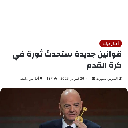
أخبار دولية
قوانين جديدة ستحدث ثورة في
كرة القدم
الديربي سبورت
أ
26 فبراير، 2025
137
أقل من دقيقة
ر
س
ل
ب
ر
ي
د