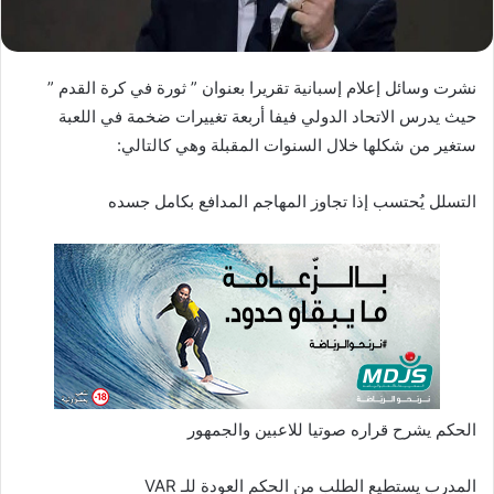
ا
إ
ل
نشرت وسائل إعلام إسبانية تقريرا بعنوان ” ثورة في كرة القدم ”
ك
حيث يدرس الاتحاد الدولي فيفا أربعة تغييرات ضخمة في اللعبة
ت
ستغير من شكلها خلال السنوات المقبلة وهي كالتالي:
ر
و
التسلل يُحتسب إذا تجاوز المهاجم المدافع بكامل جسده
ن
ي
ا
الحكم يشرح قراره صوتيا للاعبين والجمهور
المدرب يستطيع الطلب من الحكم العودة للـ VAR