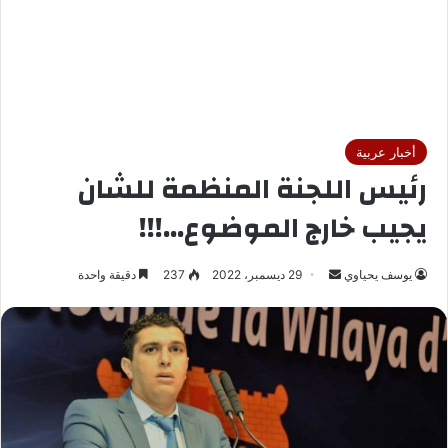
أخبار عربية
رئيس اللجنة المنظمة للشان
يجيب خارج الموضوع…!!!
يوسف يحياوي
أ
29 ديسمبر، 2022
237
دقيقة واحدة
ر
س
ل
ب
ر
ي
د