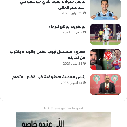
لويس سواريز يقود نادي جيريميو في
الموسم الحالي
29 يوليو، 2023
بولهرود يوقع للرجاء
5 فبراير، 2021
حصري: مسلسل أيوب لكحل والوداد يقترب
من نهايته
28 يناير، 2021
رئيس العصبة الاحترافية في قفص الاتهام
14 أكتوبر، 2023
MDJS faire gagner le sport