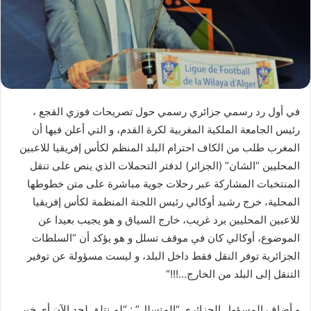
ا
إ
ل
ك
ت
ر
في أول رد رسمي جزائري رسمي حول تصريحات فوزي القجع ،
و
رئيس الجامعة الملكية المغربية لكرة القدم، و التي أعلن فيها أن
ن
المغرب طلب من الكاف احترام البلد المنظم لكأس إفريقيا للاعبين
ي
ا
المحليين “الشان” (الجزائر) لدفتر التحملات الذي ينص على تنقل
المنتخبات المشاركة عبر رحلات جوية مباشرة على متن خطوطها
المحلية، خرج رشيد أوكالي رئيس اللجنة المنظمة لكأس إفريقيا
للاعبين المحليين برد غريب، خارج السياق و هو يجيب بعيدا عن
الموضوع، أوكالي كان في موقف تسلل و هو يؤكد أن “السلطات
الجزائرية توفر النقل فقط داخل البلد، و ليست مسؤولة عن توفير
التنقل إلى البلد من الخارج…!!!”
و أضاف المسؤول الجزائري “المتسلل” : “لم نتلق لحد الآن أي خبر