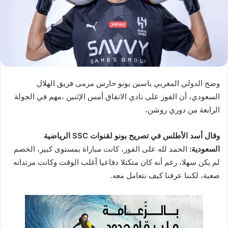
ا
إ
ل
ك
ت
ر
وضح الدولي المغربي ياسين بونو حارس مرمى فريق الهلال
و
ن
السعودي، أن الفوز على نادي الاتفاق أمس الإثنين ،مهم في الجولة
ي
الرابعة من دوري روشن،
ا
وقال أسد الأطلس في تصريح بونو لقنوات SSC الرياضية
السعودية:
الحمد لله على الفوز، كانت مباراة بمستوى كبير، الخصم
لم يكن سهلا، رغم أنه كان متكتلا دفاعيا أغلب الوقت وكانت مرتداته
صعبة، لكننا عرفنا كيف نتعامل معه.