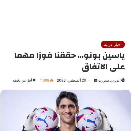
أخبار عربية
ياسين بونو… حققنا فوزا مهما
على الاتفاق
الديربي سبورت
أ
29 أغسطس، 2023
1٬399
أقل من دقيقة
ر
س
ل
ب
ر
ي
د