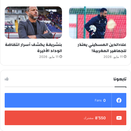
علاءالدين المسكيني يعتذر
بنشريفة يكشف أسرار انتفاضة
للجماهير المغربية!
الوداد الأخيرة
11 مايو، 2026
11 مايو، 2026
تابعونا
0
Fans
8٬550
مشترك