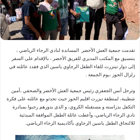
ا
إ
ل
ك
ت
ر
تقدمت جمعية العش الأخضر المساندة لنادي الرجاء الرياضي ،
و
بتنسيق مع المكتب المديري للفريق الأخضر ، بالإقدام على السفر
ن
إلى دوار تينزرت للقاء الطفل الرجاوي ياسين الذي فقدد عائلته في
ي
ا
زلزال الحوز ،يوم الجمعة .
وترحل أنس الجعفري رئيس جمعية العش الأخضر والصحفي ،أمين
شطيبة، لمنطقة تيزرت اقليم الحوز حيث تحدثو مع عائلته على فكرة
التكفل بدراسته و مستقبله الكروي، و الذي بدورهم رحبوا بمبادرة
نادي الرجاء الرياضي، وأعطت عائلة الطفل الموافقة المبدئية
للالتحاق الطفل ياسين الرجاوي بأكاديمية الرجاء الرياضي.