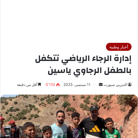
أخبار وطنية
إدارة الرجاء الرياضي تتكفل
بالطفل الرجاوي ياسين
الديربي سبورت
أ
11 سبتمبر، 2023
5٬110
أقل من دقيقة
ر
س
ل
ب
ر
ي
د