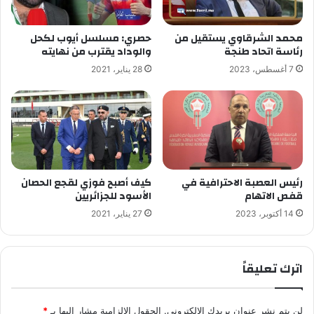
محمد الشرقاوي يستقيل من
حصري: مسلسل أيوب لكحل
رئاسة اتحاد طنجة
والوداد يقترب من نهايته
7 أغسطس، 2023
28 يناير، 2021
رئيس العصبة الاحترافية في
كيف أصبح فوزي لقجع الحصان
قفص الاتهام
الأسود للجزائريين
14 أكتوبر، 2023
27 يناير، 2021
اترك تعليقاً
لن يتم نشر عنوان بريدك الإلكتروني.
الحقول الإلزامية مشار إليها بـ
*