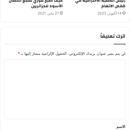
رئيس العصبة الاحترافية في
كيف أصبح فوزي لقجع الحصان
قفص الاتهام
الأسود للجزائريين
14 أكتوبر، 2023
27 يناير، 2021
اترك تعليقاً
لن يتم نشر عنوان بريدك الإلكتروني.
الحقول الإلزامية مشار إليها بـ
*
ا
ل
ت
ع
ل
ي
ق
*
الاسم