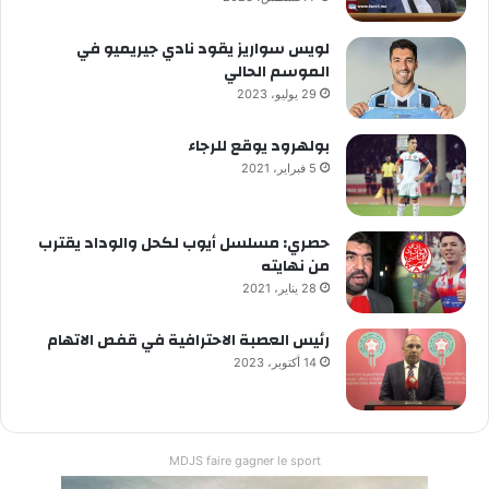
لويس سواريز يقود نادي جيريميو في
الموسم الحالي
29 يوليو، 2023
بولهرود يوقع للرجاء
5 فبراير، 2021
حصري: مسلسل أيوب لكحل والوداد يقترب
من نهايته
28 يناير، 2021
رئيس العصبة الاحترافية في قفص الاتهام
14 أكتوبر، 2023
MDJS faire gagner le sport