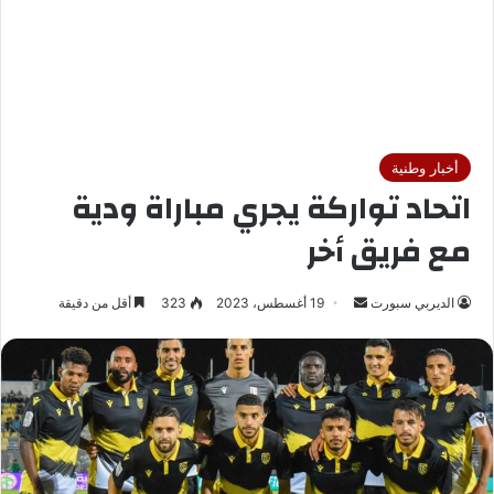
أخبار وطنية
اتحاد تواركة يجري مباراة ودية
مع فريق أخر
الديربي سبورت
أ
19 أغسطس، 2023
323
أقل من دقيقة
ر
س
ل
ب
ر
ي
د