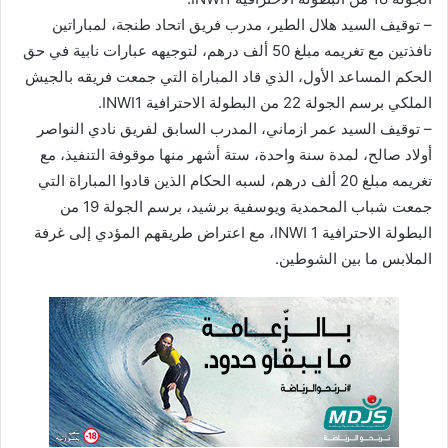
– توقيف السيد هلال الطير، مدرب فريق اتحاد طنجة، لمباراتين
نافذتين مع تغريمه مبلغ 50 ألف درهم، لتوجيهه عبارات نابية في حق
الحكم المساعد الأول، الذي قاد المباراة التي جمعت فريقه بالجيش
الملكي برسم الجولة 22 من البطولة الاحترافية INWI1.
– توقيف السيد عمر ازماني، المدرب السابق لفريق نادي النواصر
أولاد صالح، لمدة سنة واحدة، ستة أشهر منها موقوفة التنفيذ، مع
تغريمه مبلغ 20 ألف درهم، لسبه الحكام الذين قادوا المباراة التي
جمعت شباب المحمدية ويوسفية برشيد، برسم الجولة 19 من
البطولة الاحترافية INWI 1، مع اعتراض طريقهم المؤدي إلى غرفة
الملابس ما بين الشوطين.