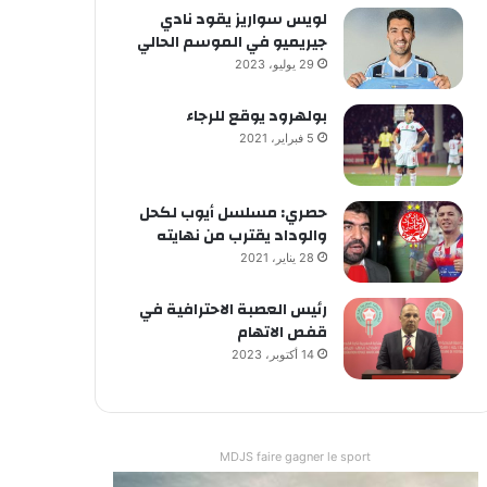
لويس سواريز يقود نادي
جيريميو في الموسم الحالي
29 يوليو، 2023
بولهرود يوقع للرجاء
5 فبراير، 2021
حصري: مسلسل أيوب لكحل
والوداد يقترب من نهايته
28 يناير، 2021
رئيس العصبة الاحترافية في
قفص الاتهام
14 أكتوبر، 2023
MDJS faire gagner le sport