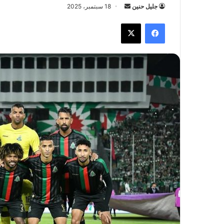
جليل حنين
أ
18 سبتمبر، 2025
ر
فيسبوك
X
س
ل
ب
ر
ي
د
ا
إ
ل
ك
ت
ر
و
ن
ي
ا