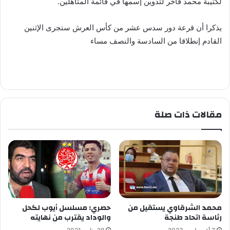
لكتيبة محمد فاخر لتدوين إسمها في قائمة المتأهلين.
يذكرا أن قرعة دور سدس عشر من كأس العرش ستجرى الإثنين
القادم إنطلاقا من السادسة والنصف مساء
مقالات ذات صلة
محمد الشرقاوي يستقيل من
حصري: مسلسل أيوب لكحل
رئاسة اتحاد طنجة
والوداد يقترب من نهايته