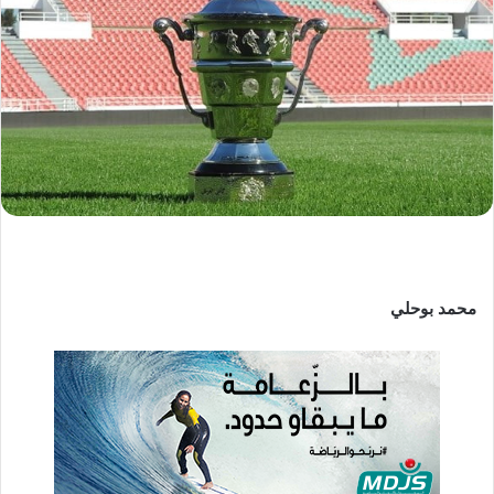
ب
ر
ي
د
ا
إ
ل
ك
ت
ر
و
ن
محمد بوحلي
ي
ا