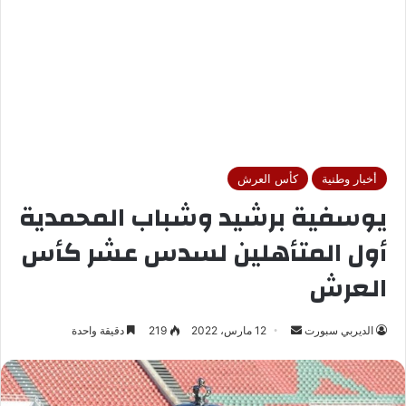
أخبار وطنية
كأس العرش
يوسفية برشيد وشباب المحمدية
أول المتأهلين لسدس عشر كأس
العرش
الديربي سبورت
أ
12 مارس، 2022
219
دقيقة واحدة
ر
س
ل