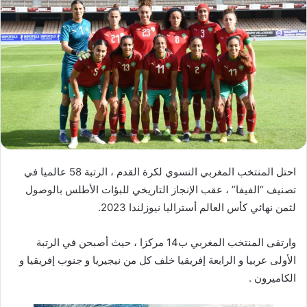
ب
ر
ي
د
ا
إ
ل
ك
ت
ر
احتل المنتخب المغربي النسوي لكرة القدم ، الرتبة 58 عالميا في
و
تصنيف “الفيفا” ، عقب الإنجاز التاريخي للبؤات الأطلس بالوصول
ن
لثمن نهائي كأس العالم أستراليا نيوزلندا 2023.
ي
ا
وارتقى المنتخب المغربي ب14 مركزا ، حيث أصبحن في الرتبة
الأولى عربيا و الرابعة إفريقيا خلف كل من نيجيريا و جنوب إفريقيا و
الكاميرون .