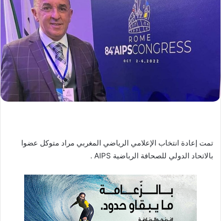
ب
ر
ي
د
ا
إ
ل
ك
ت
ر
و
ن
تمت إعادة انتخاب الإعلامي الرياضي المغربي مراد متوكل عضوا
ي
ا
بالاتحاد الدولي للصحافة الرباضية AIPS .