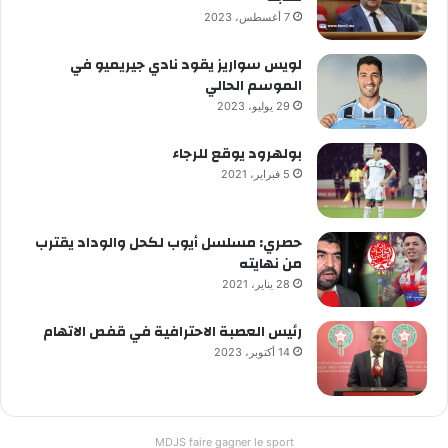
7 أغسطس، 2023
لويس سواريز يقود نادي جيريميو في
الموسم الحالي
29 يوليو، 2023
بولهرود يوقع للرجاء
5 فبراير، 2021
حصري: مسلسل أيوب لكحل والوداد يقترب
من نهايته
28 يناير، 2021
رئيس العصبة الاحترافية في قفص الاتهام
14 أكتوبر، 2023
MDJS faire gagner le sport