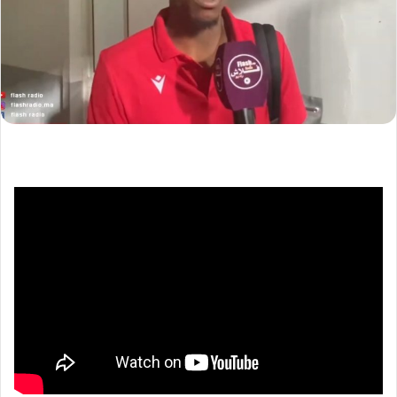
د
ا
إ
ل
ك
ت
ر
و
ن
ي
ا