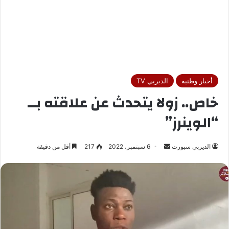
أخبار وطنية
الديربي TV
خاص.. زولا يتحدث عن علاقته بــ
“الوينرز”
الديربي سبورت
أ
6 سبتمبر، 2022
217
أقل من دقيقة
ر
س
ل
ب
ر
ي