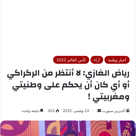
أخبار وطنية
أراء
كأس العالم 2022
رياض الغازي: لا أنتظر من الركراكي
أو أي كان أن يحكم على وطنيتي
ومغربيتي !
الديربي سبورت
أ
23 نوفمبر، 2022
302
دقيقة واحدة
ر
س
ل