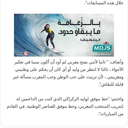
خلال هذه المسابقات”.
وأضاف: ” ثانيا لأنني بصح مغربي لم أود أن أكون سببا في تعكير
الأجواء ، ثالثا لا انتظر من وليد أو أي كان أن يحكم على وطنيتي
ومغربيتي ، لأن تربيت على حب الوطن وحب المغرب مسألة غير
قابلة للنقاش”.
واختتم: “حظ موفق لوليد الركراكي الذي كنت من الداعمين له
لتدريب المنتخب المغربي، وحظ موفق للعناصر الوطنية، في القادم
من المباريات”.