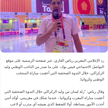
ب
ر
ي
د
ا
إ
ل
ك
ت
ر
رد الإعلامي المغربي رياض الغازي، عبر صفحته الرسمية على موقع
و
التواصل الاجتماعي فيس بوك، على ما صدر من الناخب الوطني وليد
ن
الركراكي، خلال الندوة الصحفية التي أعقبت مباراة المنتخب
ي
ا
الوطني وكرواتيا.
وقال رياض: “زلة لسان من وليد الركراكي خلال الندوة الصحفية التي
أعقبت مباراة المغرب وكرواتيا ، عندما شكك في مغربيتي، أؤكد أنني
أخذت الأمور ببساطة، أولا للضغط الذي يعيشه أي مدرب أو لاعب