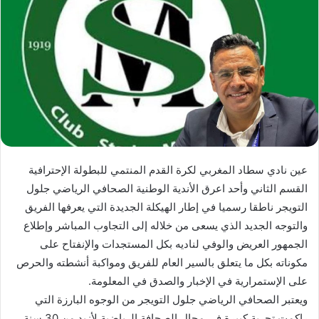
ب
ر
ي
د
ا
إ
ل
ك
ت
ر
عين نادي سطاد المغربي لكرة القدم المنتمي للبطولة الإحترافية
و
القسم الثاني وأحد اعرق الأندية الوطنية الصحافي الرياضي جلول
ن
التويجر ناطقا رسميا في إطار الهيكلة الجديدة التي يعرفها الفريق
ي
ا
والتوجه الجديد الذي يسعى من خلاله إلى التجاوب المباشر وإطلاع
الجمهور العريض والوفي لناديه بكل المستجدات والإنفتاح على
مكوناته بكل ما يتعلق بالسير العام للفريق ومواكبة أنشطته والحرص
على الإستمرارية في الإخبار والصدق في المعلومة.
ويعتبر الصحافي الرياضي جلول التويجر من الوجوه البارزة التي
راكمت تجربة كبيرة في مجال الصحافة الرياضية لأزيد من 30 سنة