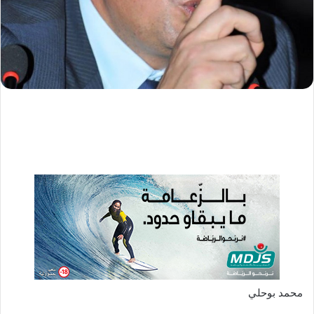
ا
إ
ل
ك
ت
ر
و
ن
ي
ا
محمد بوحلي