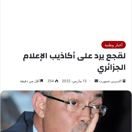
أخبار وطنية
لقجع يرد على أكاذيب الإعلام
الجزائري
الديربي سبورت
أ
13 مارس، 2022
254
أقل من دقيقة
ر
س
ل
ب
ر
ي
د