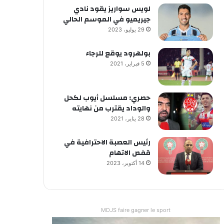
لويس سواريز يقود نادي
جيريميو في الموسم الحالي
29 يوليو، 2023
بولهرود يوقع للرجاء
5 فبراير، 2021
حصري: مسلسل أيوب لكحل
والوداد يقترب من نهايته
28 يناير، 2021
رئيس العصبة الاحترافية في
قفص الاتهام
14 أكتوبر، 2023
MDJS faire gagner le sport