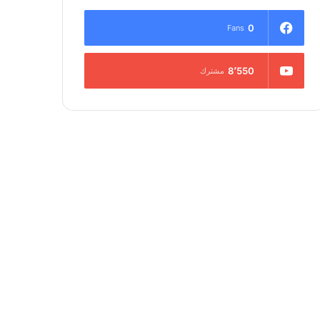
0
Fans
8٬550
مشترك