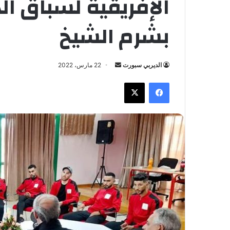
الإفريقية لسباق ال
بشرم الشيخ
الديربي سبورت
أ
22 مارس، 2022
ر
فيسبوك
X
س
ل
ب
ر
ي
د
ا
إ
ل
ك
ت
ر