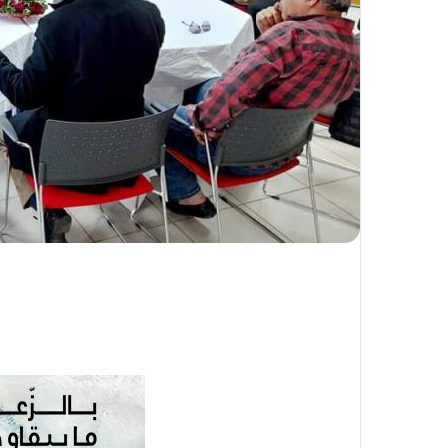
و
ن
ي
ا