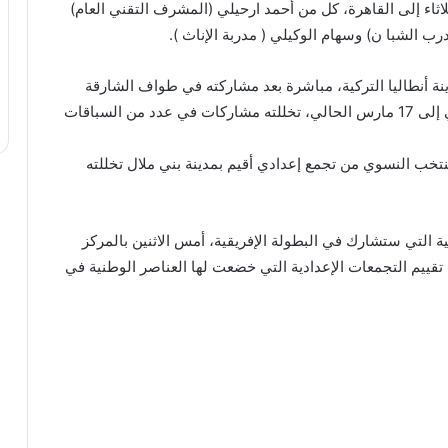
اثاء إلى القاهرة، كل من أحمد ارحيلي (المشرف التقني العام)
ب الشبا ن) وسهام الوكيلي ( مدربة الإناث ).
ة أنطاليا التركية، مباشرة بعد مشاركته في طواف الشارقة
بالإمارات العربية المتحدة، امتد من ثاني فبراير الماضي إلى 17 مارس الحالي، تخللته مشاركات في عدد من السباقات
نتخب النسوي من تجمع إعدادي أقيم بمدينة بني ملال تخللته
التي ستشارك في البطولة الإفريقية، أمس الاثنين بالمركز
 تقييم التجمعات الإعدادية التي خضعت لها العناصر الوطنية في