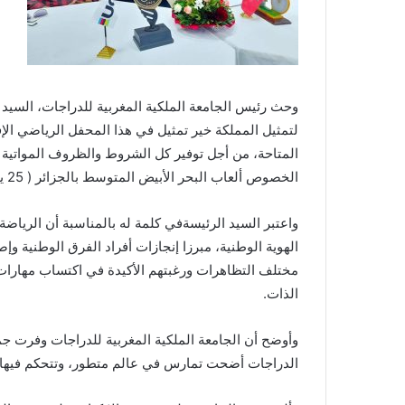
وحث رئيس الجامعة الملكية المغربية للدراجات، السيد
لتمثيل المملكة خير تمثيل في هذا المحفل الرياضي الإ
المتاحة، من أجل توفير كل الشروط والظروف المواتية ل
الخصوص ألعاب البحر الأبيض المتوسط بالجزائر ( 25 يونيو-5 يوليوز ) والألعاب الإسلامية بتركيا 18-9 غشت ).
واعتبر السيد الرئيسةفي كلمة له بالمناسبة أن الرياض
الهوية الوطنية، مبرزا إنجازات أفراد الفرق الوطنية وإ
مختلف التظاهرات ورغبتهم الأكيدة في اكتساب مهارات
الذات.
وأوضح أن الجامعة الملكية المغربية للدراجات وفرت جم
الدراجات أضحت تمارس في عالم متطور، وتتحكم فيها ال