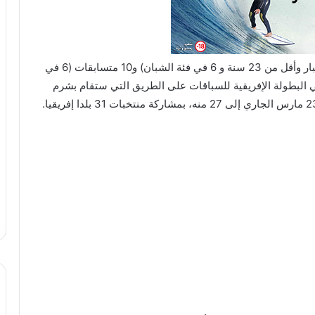
يشارك المغرب بوفد قوامه 14 متسابقا (10 في فئة الكبار وأقل من 23 سنة و 6 في فئة الشبان) و10 متسابقات (6 في
ة و4 في فئة الشابات) في البطولة الإفريقية للسباقات على الطريق التي ستقام بشرم