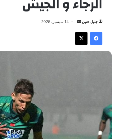
الرجاء و الجيش
جليل حنين
أ
14 سبتمبر، 2025
ر
فيسبوك
X
س
ل
ب
ر
ي
د
ا
إ
ل
ك
ت
ر
و
ن