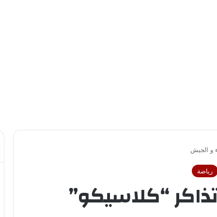
ء و الجيش
رياضة
ذاكر “كلاسيكو”