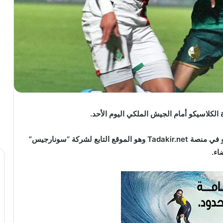
الكلاسيكو أمام الجيش الملكي اليوم الأحد.
ومن المُرتقب أن يطرح مسؤولو الرجاء تذاكر الكلاسيكو في منصة Tadakir.net وهو الموقع التابع لشركة “سونارجيس”
اء.