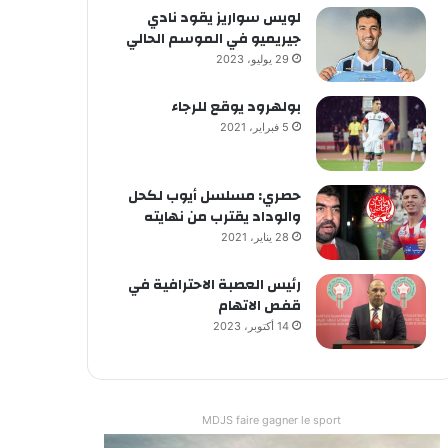
لويس سواريز يقود نادي
جيريميو في الموسم الحالي
29 يوليو، 2023
بولهرود يوقع للرجاء
5 فبراير، 2021
حصري: مسلسل أيوب لكحل
والوداد يقترب من نهايته
28 يناير، 2021
رئيس العصبة الاحترافية في
قفص الاتهام
14 أكتوبر، 2023
MDJS faire gagner le sport