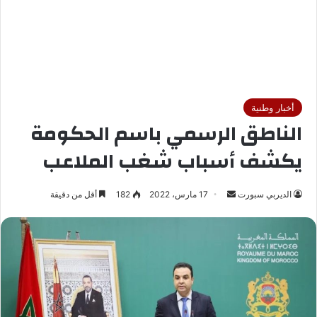
أخبار وطنية
الناطق الرسمي باسم الحكومة
يكشف أسباب شغب الملاعب
الديربي سبورت
أ
17 مارس، 2022
182
أقل من دقيقة
ر
س
ل
ب
ر
ي
د