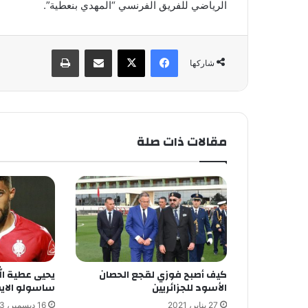
الرياضي للفريق الفرنسي “المهدي بنعطية”.
فيسبوك
X
مشاركة عبر البريد
طباعة
شاركها
مقالات ذات صلة
كيف أصبح فوزي لقجع الحصان
يحيى عطية ال
الأسود للجزائريين
ساسولو الاي
27 يناير، 2021
16 ديسمبر، 2023