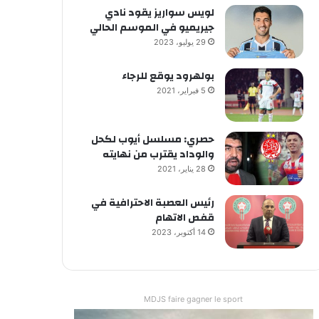
لويس سواريز يقود نادي
جيريميو في الموسم الحالي
29 يوليو، 2023
بولهرود يوقع للرجاء
5 فبراير، 2021
حصري: مسلسل أيوب لكحل
والوداد يقترب من نهايته
28 يناير، 2021
رئيس العصبة الاحترافية في
قفص الاتهام
14 أكتوبر، 2023
MDJS faire gagner le sport