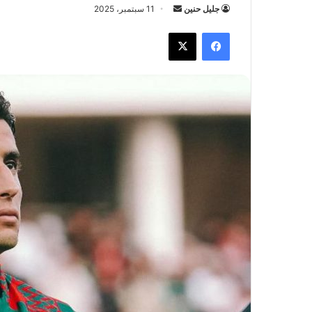
جليل حنين
أ
11 سبتمبر، 2025
ر
فيسبوك
X
س
ل
ب
ر
ي
د
ا
إ
ل
ك
ت
ر
و
ن
ي
ا