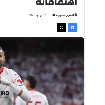
اهتماماته
الديربي سبورت
أ
17 يوليو، 2023
ر
فيسبوك
X
س
ل
ب
ر
ي
د
ا
إ
ل
ك
ت
ر
و
ن
ي