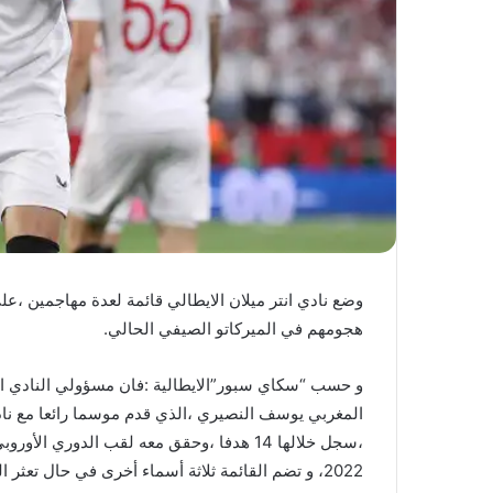
ا
وضع نادي انتر ميلان الايطالي قائمة لعدة مهاجمين ،
هجومهم في الميركاتو الصيفي الحالي.
و حسب “سكاي سبور”الايطالية :فان مسؤولي النادي ال
،سجل خلالها 14 هدفا ،وحقق معه لقب الدوري
2022، و تضم القائمة ثلاثة أسماء أخرى في حال تعثر المفاوضات.