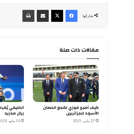
فيسبوك
X
مشاركة عبر البريد
طباعة
شاركها
مقالات ذات صلة
كيف أصبح فوزي لقجع الحصان
الخليفي يُفر
الأسود للجزائريين
ريال مدريد
27 يناير، 2021
13 مايو، 2023