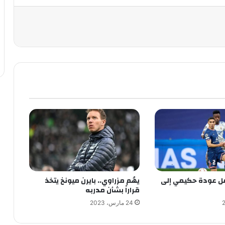
مل عودة حكيمي إلى
يهُم مزراوي.. بايرن ميونخ يتخذ
قراراً بشأن مدربه
24 مارس، 2023