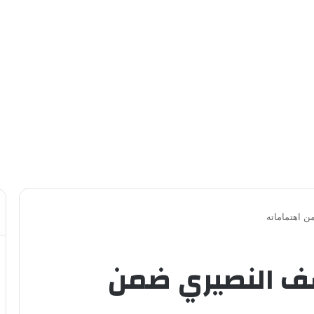
ن اهتماماته
سف النصيري ضمن