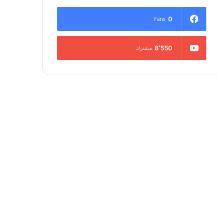
0
Fans
8٬550
مشترك