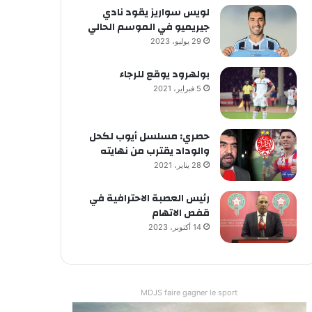
لويس سواريز يقود نادي
جيريميو في الموسم الحالي
29 يوليو، 2023
بولهرود يوقع للرجاء
5 فبراير، 2021
حصري: مسلسل أيوب لكحل
والوداد يقترب من نهايته
28 يناير، 2021
رئيس العصبة الاحترافية في
قفص الاتهام
14 أكتوبر، 2023
MDJS faire gagner le sport