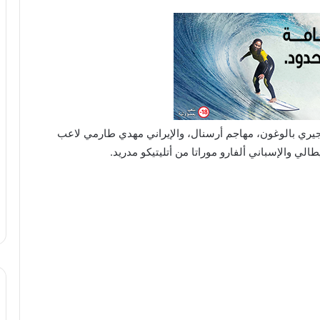
ن جيري بالوغون، مهاجم أرسنال، والإيراني مهدي طارمي لاعب
إيطالي والإسباني ألفارو موراتا من أتليتيكو مدريد.