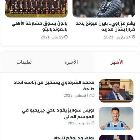
يهُم مزراوي.. بايرن ميونخ يتخذ
بانون يسوق مشاركة الأهلي
قراراً بشأن مدربه
بالموندياليتو
24 مارس، 2023
29 يناير، 2021
الأشهر
الأخيرة
تعليقات
محمد الشرقاوي يستقيل من رئاسة اتحاد
طنجة
7 أغسطس، 2023
لويس سواريز يقود نادي جيريميو في
الموسم الحالي
29 يوليو، 2023
بولهرود يوقع للرجاء