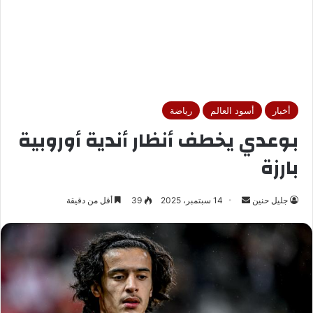
أخبار
أسود العالم
رياضة
بوعدي يخطف أنظار أندية أوروبية
بارزة
جليل حنين
أ
14 سبتمبر، 2025
39
أقل من دقيقة
ر
س
ل
ب
ر
ي