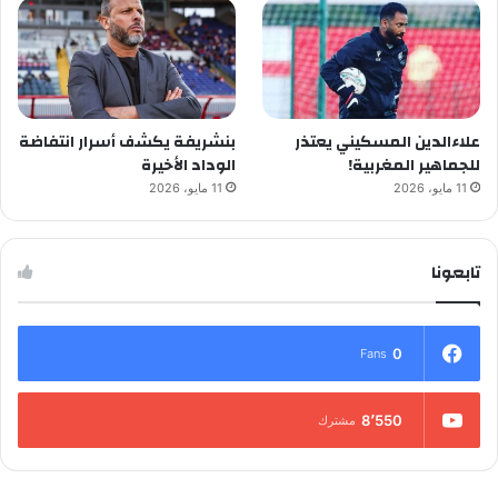
علاءالدين المسكيني يعتذر
بنشريفة يكشف أسرار انتفاضة
للجماهير المغربية!
الوداد الأخيرة
11 مايو، 2026
11 مايو، 2026
تابعونا
0
Fans
8٬550
مشترك