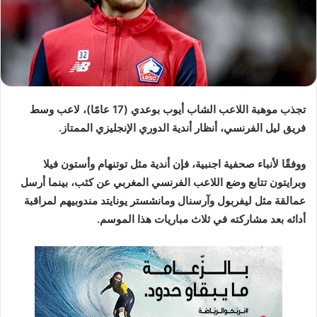
د
ا
إ
ل
ك
ت
ر
تجذب موهبة اللاعب الشاب أيوب بوعدي (17 عامًا)، لاعب وسط
و
فريق ليل الفرنسي، أنظار أندية الدوري الإنجليزي الممتاز.
ن
ي
ووفقًا لأنباء صحفية اجنبية، فإن أندية مثل توتنهام وأستون فيلا
ا
وبرايتون تتابع وضع اللاعب الفرنسي المغربي عن كثب، بينما أرسل
عمالقة مثل ليفربول وآرسنال ومانشستر يونايتد مندوبيهم لمراقبة
أدائه بعد مشاركته في ثلاث مباريات هذا الموسم.