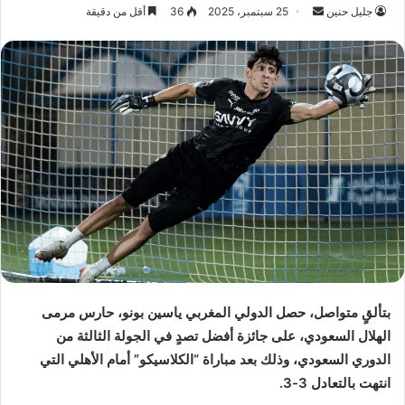
جليل حنين
أ
25 سبتمبر، 2025
36
أقل من دقيقة
ر
س
ل
ب
ر
ي
د
ا
إ
ل
ك
ت
ر
بتألقٍ متواصل، حصل الدولي المغربي ياسين بونو، حارس مرمى
و
الهلال السعودي، على جائزة أفضل تصدٍ في الجولة الثالثة من
ن
الدوري السعودي، وذلك بعد مباراة “الكلاسيكو” أمام الأهلي التي
ي
ا
انتهت بالتعادل 3-3.