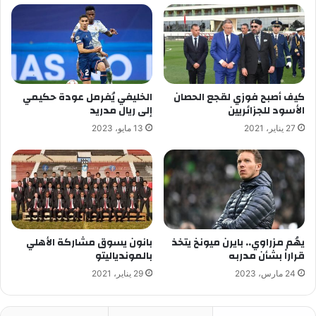
كيف أصبح فوزي لقجع الحصان
الخليفي يُفرمل عودة حكيمي
الأسود للجزائريين
إلى ريال مدريد
27 يناير، 2021
13 مايو، 2023
يهُم مزراوي.. بايرن ميونخ يتخذ
بانون يسوق مشاركة الأهلي
قراراً بشأن مدربه
بالموندياليتو
24 مارس، 2023
29 يناير، 2021