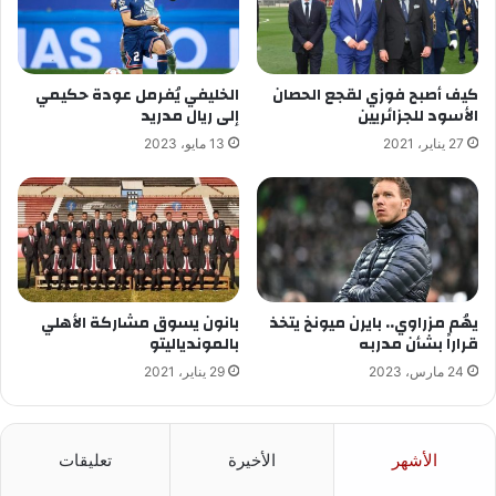
كيف أصبح فوزي لقجع الحصان
الخليفي يُفرمل عودة حكيمي
الأسود للجزائريين
إلى ريال مدريد
27 يناير، 2021
13 مايو، 2023
يهُم مزراوي.. بايرن ميونخ يتخذ
بانون يسوق مشاركة الأهلي
قراراً بشأن مدربه
بالموندياليتو
24 مارس، 2023
29 يناير، 2021
الأشهر
الأخيرة
تعليقات