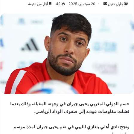
جليل حنين
أ
20 سبتمبر، 2025
42
أقل من دقيقة
ر
س
ل
ب
ر
ي
د
ا
إ
ل
ك
ت
ر
حسم الدولي المغربي يحيى جبران في وجهته المقبلة، وذلك بعدما
و
فشلت مفاوضات عودته إلى صفوف الوداد الرياضي.
ن
ي
ا
ونجح نادي أهلي بنغازي الليبي في ضم يحيى جبران لمدة موسم