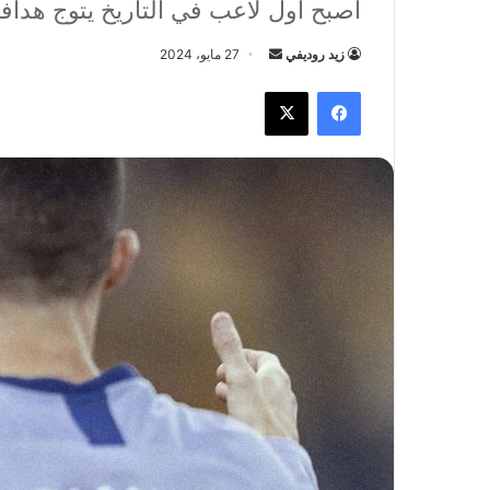
أصبح أول لاعب في التاريخ يتوج هدافا
زيد روديفي
أ
27 مايو، 2024
ر
فيسبوك
X
س
ل
ب
ر
ي
د
ا
إ
ل
ك
ت
ر
و
ن
ي