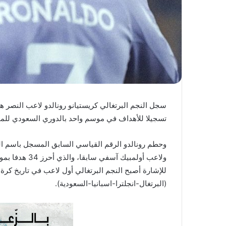
ا
سجل النجم البرتغالي كريستيانو رونالدو لاعب النصر هدف
تسجيلا للأهداف في موسم واحد بالدوري السعودي للمحترفين
وحطم رونالدو الرقم القياسي السابق المسجل باسم الد
ولاعب أولمبيك آسفي سابقا، والذي أحرز 34 هدفا بموسم 2018-2019 بقميص النصر.
(البرتغال-انجلترا-اسبانيا-السعودية).