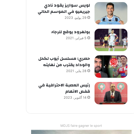
لويس سواريز يقود نادي
جيريميو في الموسم الحالي
29 يوليو، 2023
بولهرود يوقع للرجاء
5 فبراير، 2021
حصري: مسلسل أيوب لكحل
والوداد يقترب من نهايته
28 يناير، 2021
رئيس العصبة الاحترافية في
قفص الاتهام
14 أكتوبر، 2023
MDJS faire gagner le sport