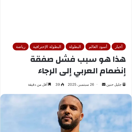
أخبار
أسود العالم
البطولة
البطولة الإحترافية
رياضة
هذا هو سبب فشل صفقة
إنضمام العربي إلى الرجاء
جليل حنين
أ
26 سبتمبر، 2025
39
أقل من دقيقة
ر
س
ل
ب
ر
ي