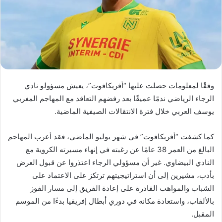
د
ا
إ
ل
ك
ت
ر
وفقًا لمعلومات حصلت عليها “أفريكافوت”، يعيش مسؤولو نادي
و
الرجاء الرياضي ندمًا عميقًا بعد رفضهم التعاقد مع المهاجم المغربي
ن
يوسف العربي خلال فترة الانتقالات الصيفية الماضية.
ي
ا
كما كشفت “أفريكافوت” في شهر يوليو الماضي، فقد أعرب المهاجم
البالغ من العمر 38 عامًا عن رغبته في إنهاء مسيرته الكروية مع
النادي البيضاوي. غير أن مسؤولي الرجاء اعتذروا عن قبول العرض
بأدب، مشيرين إلى أن استراتيجيتهم ترتكز على الاعتماد على
الشباب والمواهب القادرة على إعادة الفريق إلى مسار الفوز
بالألقاب، واستعادة مكانه في دوري أبطال إفريقيا بدءًا من الموسم
المقبل.