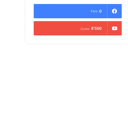
0
Fans
8٬550
مشترك