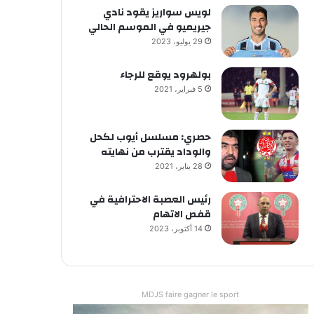
لويس سواريز يقود نادي
جيريميو في الموسم الحالي
29 يوليو، 2023
بولهرود يوقع للرجاء
5 فبراير، 2021
حصري: مسلسل أيوب لكحل
والوداد يقترب من نهايته
28 يناير، 2021
رئيس العصبة الاحترافية في
قفص الاتهام
14 أكتوبر، 2023
MDJS faire gagner le sport