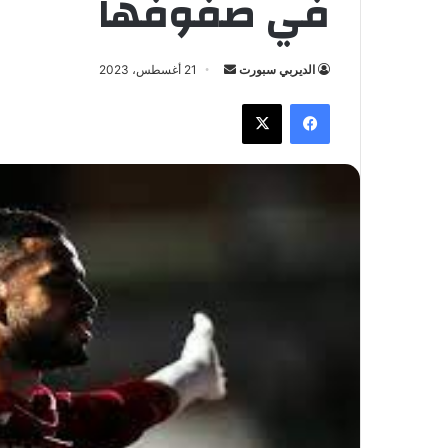
في صفوفها
الديربي سبورت
أ
21 أغسطس، 2023
ر
فيسبوك
X
س
ل
ب
ر
ي
د
ا
إ
ل
ك
ت
ر
و
ن