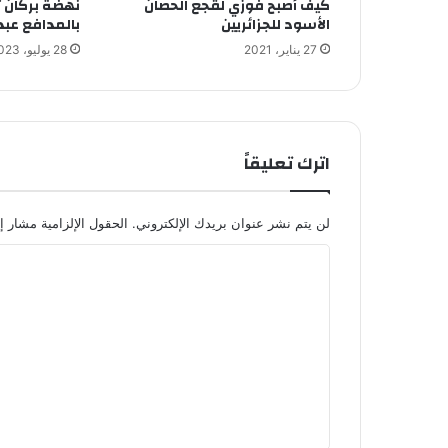
كيف أصبح فوزي لقجع الحصان
نهضة بركان 
الأسود للجزائريين
بالمدافع عبد
27 يناير، 2021
28 يوليو، 2023
اترك تعليقاً
لن يتم نشر عنوان بريدك الإلكتروني.
الحقول الإلزامية مشار إل
ا
ل
ت
ع
ل
ي
ق