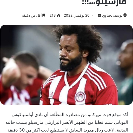
مارسيلو…!!!
يوسف يحياوي
أ
20 نوفمبر، 2022
213
أقل من دقيقة
ر
س
ل
ب
ر
ي
د
ا
إ
ل
ك
ت
ر
أكد موقع فوت ميركاتو من مصادره المطّلعة أن نادي أولمبياكوس
و
اليوناني سئم فعليا من الظهير الأيسر البرازيلي مارسيلو بسبب حالته
ن
البدنية، لاعب ريال مدريد السابق لا يستطيع لعب اكثر من 30 دقيقة
ي