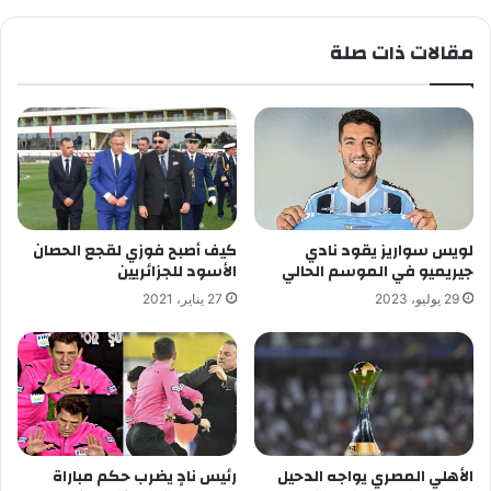
مقالات ذات صلة
لويس سواريز يقود نادي
كيف أصبح فوزي لقجع الحصان
جيريميو في الموسم الحالي
الأسود للجزائريين
29 يوليو، 2023
27 يناير، 2021
الأهلي المصري يواجه الدحيل
رئيس نادٍ يضرب حكم مباراة