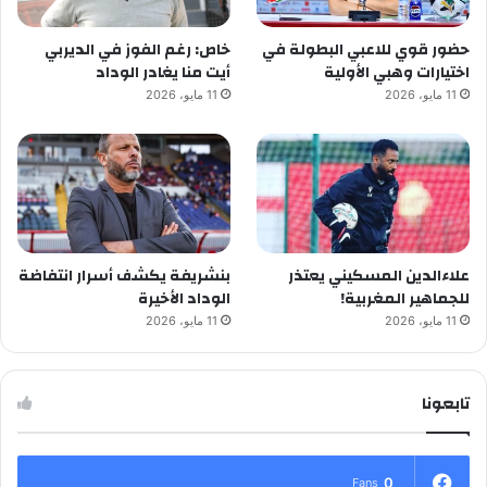
حضور قوي للاعبي البطولة في
خاص: رغم الفوز في الديربي
اختيارات وهبي الأولية
أيت منا يغادر الوداد
11 مايو، 2026
11 مايو، 2026
علاءالدين المسكيني يعتذر
بنشريفة يكشف أسرار انتفاضة
للجماهير المغربية!
الوداد الأخيرة
11 مايو، 2026
11 مايو، 2026
تابعونا
0
Fans