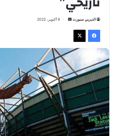
تاريخي”
الديربي سبورت
أ
9 أكتوبر، 2022
ر
فيسبوك
X
س
ل
ب
ر
ي
د
ا
إ
ل
ك
ت
ر
و
ن
ي