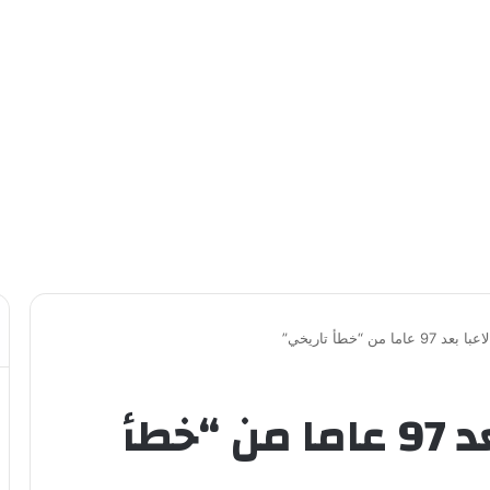
اما من “خطأ تاريخي”
إنجلترا تكرم لاعبا بعد 97 عاما من “خطأ