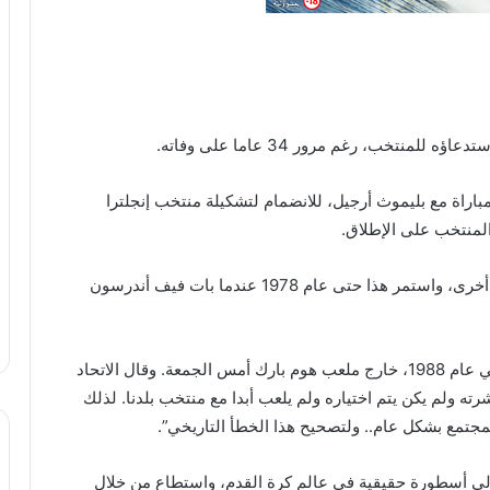
منتخب، رغم مرور 34 عاما على وفاته.
م اختيار جاك ليزلي، الذي سجل 137 هدفا في 400 مباراة مع بليموث أرجيل، للانضمام لتشكيلة منتخب إنجلترا
ولم يتم اختيار ليزلي للانضمام إلى منتخب إنجلترا مرة أخرى، واستمر هذا حتى عام 1978 عندما بات فيف أندرسون
وكشف نادي بليموث النقاب عن تمثال ليزلي الذي توفي عام 1988، خارج ملعب هوم بارك أمس الجمعة. وقال الاتحاد
ته ولم يكن يتم اختياره ولم يلعب أبدا مع منتخب بلدنا. لذلك
لمجتمع بشكل عام.. ولتصحيح هذا الخطأ التاريخي”.
زلي أسطورة حقيقية في عالم كرة القدم، واستطاع من خلال