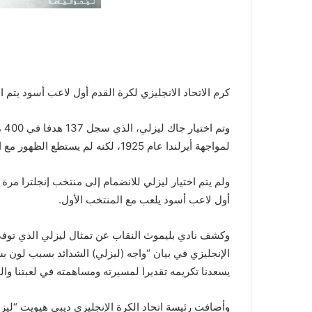
كرم الاتحاد الانجليزي لكرة القدم أول لاعب أسود يتم استدعاؤه لل
وت
لمواجهة أيرلندا عام 1925، لكنه لم يستطع الظهور مع المنتخب على الإطلاق.
أول لاعب أسود يلعب مع المنتخب الأول.
الإنجليزي في بيان “واجه (ليزلي) الشدائد بسبب لون بشر
يسعدنا تكريمه تقديرا لمسيرته ومساهمته في لعبتنا وا
وأضافت رئيسة اتحاد الكرة الإنجليزي ديبي هيويت “لي