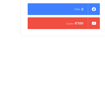
0
Fans
8٬550
مشترك