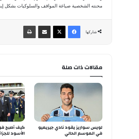
محنته الشخصية صياغة المواقف والسلوكيات بشكل إيجاب
فيسبوك
X
مشاركة عبر البريد
طباعة
شاركها
مقالات ذات صلة
لويس سواريز يقود نادي جيريميو
كيف أصبح فو
في الموسم الحالي
الأسود للجزائ