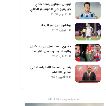
لويس سواريز يقود نادي
جيريميو في الموسم الحالي
29 يوليو، 2023
بولهرود يوقع للرجاء
5 فبراير، 2021
حصري: مسلسل أيوب لكحل
والوداد يقترب من نهايته
28 يناير، 2021
رئيس العصبة الاحترافية في
قفص الاتهام
14 أكتوبر، 2023
MDJS faire gagner le sport