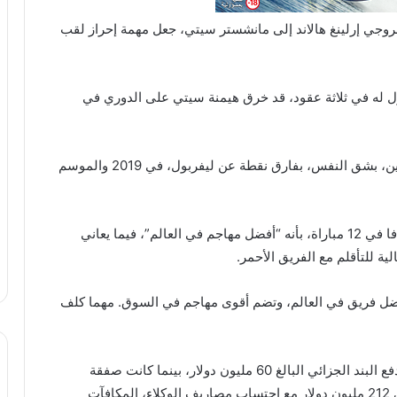
روجي إرلينغ هالاند إلى مانشستر سيتي، جعل مهمة إحراز لقب
ج ليفربول بلقب الدوري في موسم 2020، الأول له في ثلاثة عقود، قد خرق هيمنة سيتي على الدوري في
لكن رجال المدرب الإسباني بيب غوارديولا، تفوقوا مرتين، بشق النفس، بفارق نقطة عن ليفربول، في 2019 والموسم
ووصف كلوب النروجي هالاند (22 عاماً)، صاحب 20 هدفا في 12 مباراة، بأنه “أفضل مهاجم في العالم”، فيما يعاني
ية للتأقلم مع الفريق الأحمر.
أفضل فريق في العالم، وتضم أقوى مهاجم في السوق. مهما كلف
وفيما انتقل هالاند من بوروسيا دورتموند الألماني، بعد دفع البند الجزائي البالغ 60 مليون دولار، بينما كانت صفقة
نونييس أعلى، علما أن مجمل انتقال هالاند قد يصل إلى 212 مليون دولار مع احتساب مصاريف الوكلاء، المكافآت