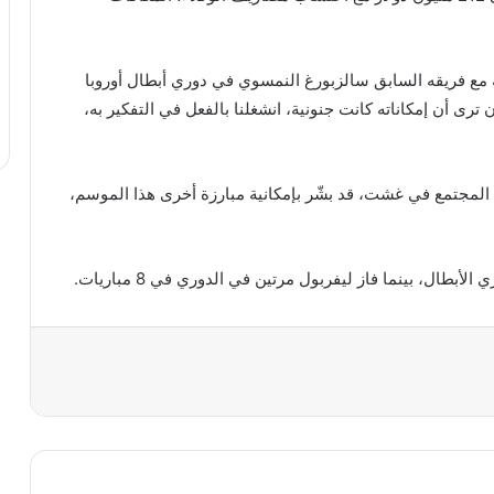
ه مع فريقه السابق سالزبورغ النمسوي في دوري أبطال أوروبا
نك أن ترى أن إمكاناته كانت جنونية، انشغلنا بالفعل في التفكير به،
 على سيتي 3-1 في مباراة درع المجتمع في غشت، قد بشّر بإمكانية مبارزة أخرى هذا الموسم،