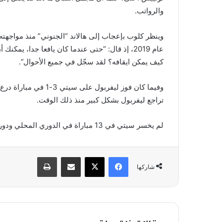
والرواتب.
وينظر كلوب بإعجاب إلى هالاند “الجنوني” منذ مواجهت
عام 2019، إذ قال: “حتى عندما كان يافعا جدا، يمك
كيف يمكن ايقافه؟ لقد سجّل في جميع الأحوال”.
وفيما كان فوز ليفربول
تراجع ليفربول بشكل كبير منذ ذلك الوقت.
لم يخسر سيتي في 13 مباراة في الدوري المحلي ودوري الأبطال، بينما فاز ليفربول مرتين في الدوري في 8 مباريات.
فيسبوك
X
مشاركة عبر البريد
طباعة
شاركها