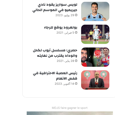
لويس سواريز يقود نادي
جيريميو في الموسم الحالي
29 يوليو، 2023
بولهرود يوقع للرجاء
5 فبراير، 2021
حصري: مسلسل أيوب لكحل
والوداد يقترب من نهايته
28 يناير، 2021
رئيس العصبة الاحترافية في
قفص الاتهام
14 أكتوبر، 2023
MDJS faire gagner le sport