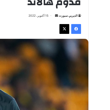
قدوم هالاند
الديربي سبورت
أ
15 أكتوبر، 2022
ر
فيسبوك
X
س
ل
ب
ر
ي
د
ا
إ
ل
ك
ت
ر
و
ن
ي