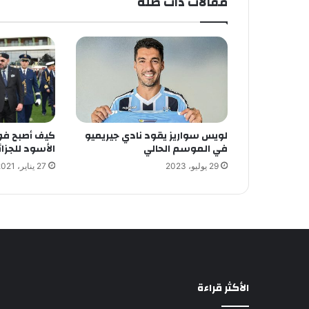
مقالات ذات صلة
لويس سواريز يقود نادي جيريميو
كيف أصبح فو
في الموسم الحالي
الأسود للجزائ
29 يوليو، 2023
27 يناير، 2021
الأكثر قراءة