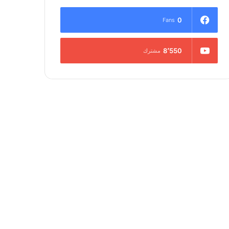
0
Fans
8٬550
مشترك