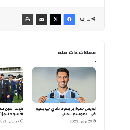
فيسبوك
X
مشاركة عبر البريد
طباعة
شاركها
مقالات ذات صلة
لويس سواريز يقود نادي جيريميو
كيف أصبح فو
في الموسم الحالي
الأسود للجزائ
29 يوليو، 2023
27 يناير، 2021