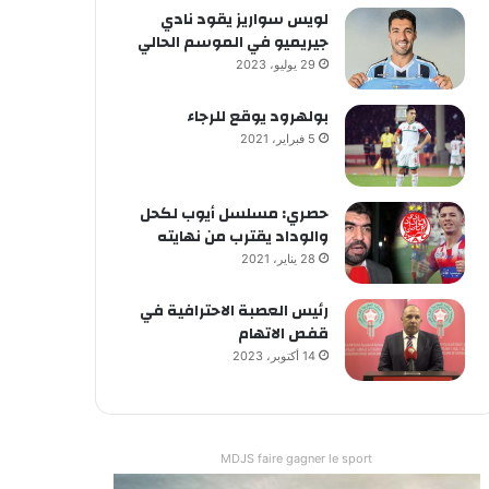
لويس سواريز يقود نادي
جيريميو في الموسم الحالي
29 يوليو، 2023
بولهرود يوقع للرجاء
5 فبراير، 2021
حصري: مسلسل أيوب لكحل
والوداد يقترب من نهايته
28 يناير، 2021
رئيس العصبة الاحترافية في
قفص الاتهام
14 أكتوبر، 2023
MDJS faire gagner le sport