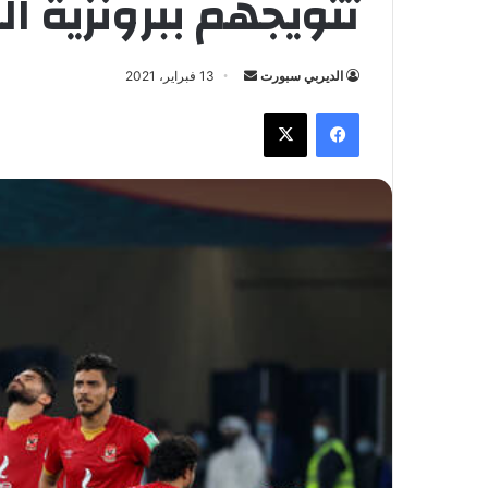
تتويجهم ببرونزية ال
الديربي سبورت
أ
13 فبراير، 2021
ر
فيسبوك
X
س
ل
ب
ر
ي
د
ا
إ
ل
ك
ت
ر
و
ن