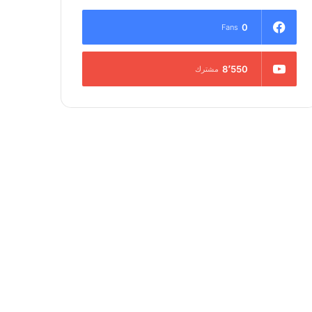
0
Fans
8٬550
مشترك