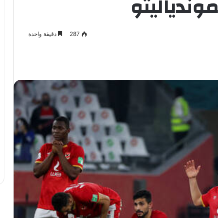
موندياليتو
287
دقيقة واحدة