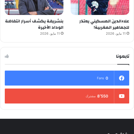
علاءالدين المسكيني يعتذر
بنشريفة يكشف أسرار انتفاضة
للجماهير المغربية!
الوداد الأخيرة
11 مايو، 2026
11 مايو، 2026
تابعونا
0
Fans
8٬550
مشترك