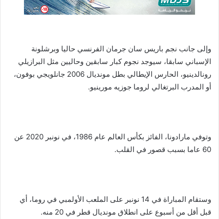
وإلى جانب نجم باريس سان جرمان الفرنسي حاليا وبرشلونة
الإسباني سابقا، سيوجد نجوم كبار سابقين وحاليين مثل البرازيلي
رونالدينيو، الحارس الإيطالي بطل مونديال 2006 جانلويجي بوفون،
أو المدرب البرتغالي لروما جوزيه مورينيو.
وتوفي مارادونا، الفائز بكأس العالم عام 1986، في نونبر 2020 عن
60 عاما بسبب قصور في القلب.
وستقام المباراة في 14 نونبر على الملعب الأولمبي في روما، أي
قبل أقل من أسبوع على انطلاق مونديال قطر في 20 منه.