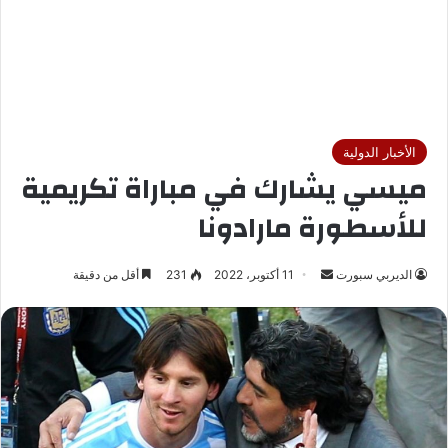
الأخبار الدولية
ميسي يشارك في مباراة تكريمية
للأسطورة مارادونا
الديربي سبورت
أ
11 أكتوبر، 2022
231
أقل من دقيقة
ر
س
ل
ب
ر
ي
د