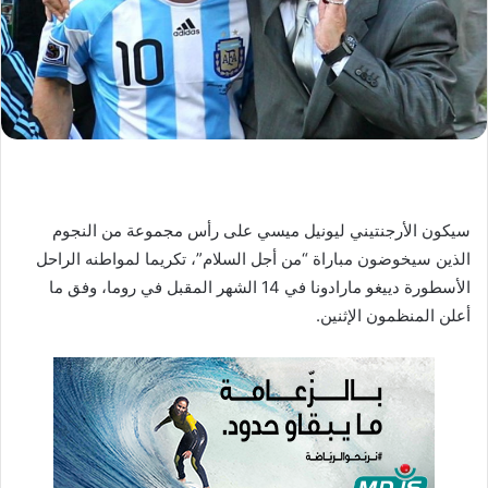
ا
إ
ل
ك
ت
ر
و
ن
سيكون الأرجنتيني ليونيل ميسي على رأس مجموعة من النجوم
ي
ا
الذين سيخوضون مباراة “من أجل السلام”، تكريما لمواطنه الراحل
الأسطورة دييغو مارادونا في 14 الشهر المقبل في روما، وفق ما
أعلن المنظمون الإثنين.