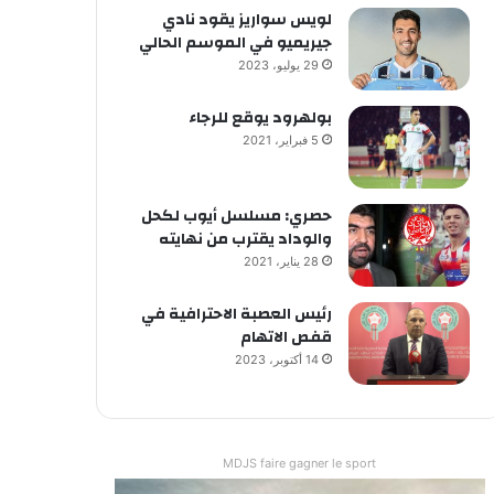
لويس سواريز يقود نادي
جيريميو في الموسم الحالي
29 يوليو، 2023
بولهرود يوقع للرجاء
5 فبراير، 2021
حصري: مسلسل أيوب لكحل
والوداد يقترب من نهايته
28 يناير، 2021
رئيس العصبة الاحترافية في
قفص الاتهام
14 أكتوبر، 2023
MDJS faire gagner le sport