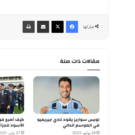
فيسبوك
X
مشاركة عبر البريد
طباعة
شاركها
مقالات ذات صلة
لويس سواريز يقود نادي جيريميو
كيف أصبح فو
في الموسم الحالي
الأسود للجزائ
29 يوليو، 2023
27 يناير، 2021