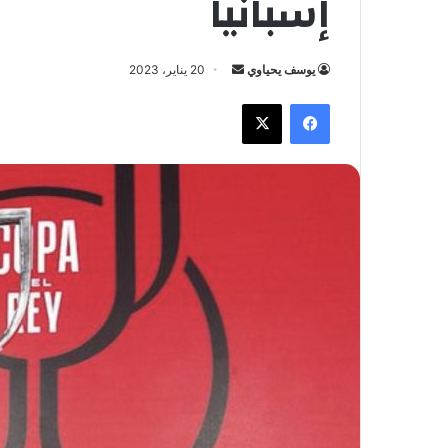
إسبانيا
يوسف يحياوي
أ
20 يناير، 2023
ر
فيسبوك
X
س
ل
ب
ر
ي
د
ا
إ
ل
ك
ت
ر
و
ن