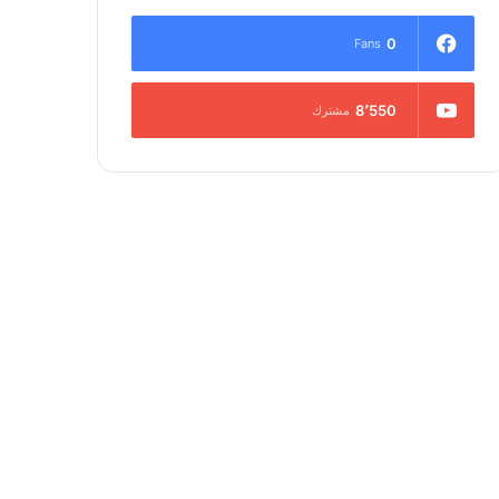
0
Fans
8٬550
مشترك