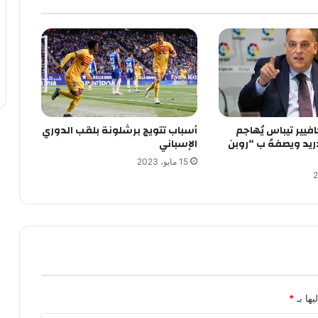
افيير تيباس يُهاجم
أسباب تتويج برشلونة بلقب الدوري
ريد ويصفهُ ب “روبن
الإسباني
15 مايو، 2023
يها بـ
*