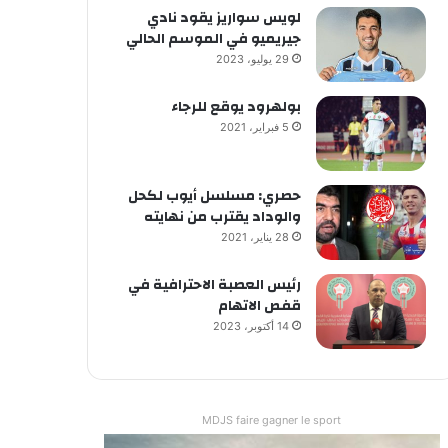
لويس سواريز يقود نادي
جيريميو في الموسم الحالي
29 يوليو، 2023
بولهرود يوقع للرجاء
5 فبراير، 2021
حصري: مسلسل أيوب لكحل
والوداد يقترب من نهايته
28 يناير، 2021
رئيس العصبة الاحترافية في
قفص الاتهام
14 أكتوبر، 2023
MDJS faire gagner le sport