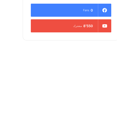
0
Fans
8٬550
مشترك