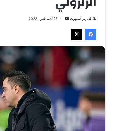
الزلزولي
الديربي سبورت
أ
27 أغسطس، 2023
ر
فيسبوك
X
س
ل
ب
ر
ي
د
ا
إ
ل
ك
ت
ر
و
ن
ي