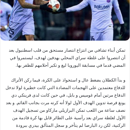
د
ا
إ
ل
ك
ت
ر
تمكن أبناء تشافي من انتزاع انتصار مستحق من قلب اسطنبول بعد
و
أن انتصروا على غلطة سراي المحلي بهدفين لهدف، ليستمروا في
ن
المضي قدما في مسابقة اليوروبا ليغ و تكبر أحلامهم للظفر بها.
ي
ا
و بدأ الكطلان بضغط عال و استحواذ على الكرة، فيما ركن الأتراك
للدفاع معتمدين على الهجمات المضادة التي كانت خطيرة لولا تدخل
الدفاع مرتين أمام غوميس و بابل، في حين كانت لدى فرينكي دي
يونغ فرصة تدوين الهدف الأول لولا أنه كرته مرت بجانب القائم. و بعد
نصف ساعة من اللعب تمكن البرازيلي ماركاو من تسجيل الهدف
الأول لغلطة سراي بعد رأسية على الطائر قابل بها كرة قادمة من
الركنية، لكن رد البارصا لم يتأخر و سجل المتألق بيدري ببرودة