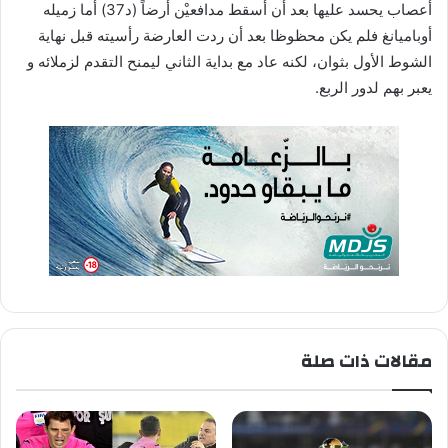
أعصاب يحسد عليها بعد أن أسقط مدافعيْن أرضاً (د37) أما زميله
أوباميانغ فلم يكن محظوظا بعد أن ردت العارضة رأسيته قبل نهاية
الشوط الأول بثوان، لكنه عاد مع بداية الثاني ليمنح التقدم لزملائه و
يعبر بهم لدور الربع.
مقالات ذات صلة