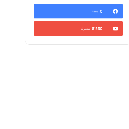
0
Fans
8٬550
مشترك