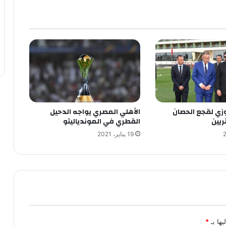
زي لقجع الحصان
الأهلي المصري يواجه الدحيل
ريين
القطري في الموندياليتو
19 يناير، 2021
يها بـ
*