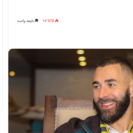
14٬978
دقيقة واحدة