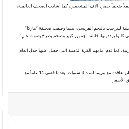
فلاً ضخماً حضره آلاف المشجعين، كما أشادت الصحف العالمية،
لية للترحيب بالنجم الفرنسي، بينما وصفت صحيفة “ماركا”
تي كانوا يرددونها، قائلة: “جمهور كبير وضخم يصرخ بصوت عالٍ”.
بية، كما قدم أمامهم الكرة الذهبية التي حصل عليها خلال العام
جدير بالذكر أن الاتحاد، بطل دوري روشن السعودي، أعلن تعاقده مع بنزيما لمدة 3 سنوات، بعدما قضى 14 عاماً مع