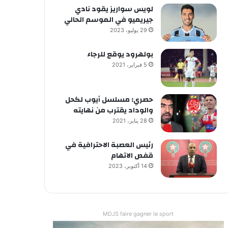
لويس سواريز يقود نادي
جيريميو في الموسم الحالي
29 يوليو، 2023
بولهرود يوقع للرجاء
5 فبراير، 2021
حصري: مسلسل أيوب لكحل
والوداد يقترب من نهايته
28 يناير، 2021
رئيس العصبة الاحترافية في
قفص الاتهام
14 أكتوبر، 2023
MDJS faire gagner le sport