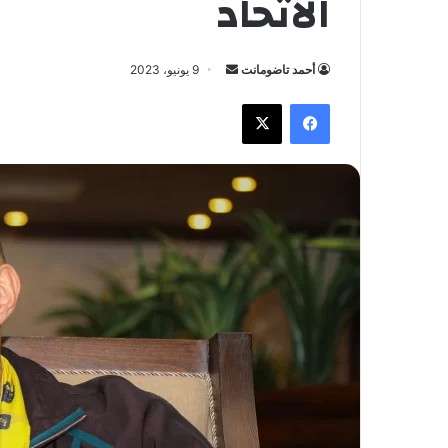
الاتحاد
أحمد تاضومانت
أ
9 يونيو، 2023
ر
فيسبوك
X
س
ل
ب
ر
ي
د
ا
إ
ل
ك
ت
ر
و
ن