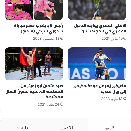
الأهلي المصري يواجه الدحيل
رئيس نادٍ يضرب حكم مباراة
القطري في الموندياليتو
بالدوري التركي (فيديو)
19 يناير، 2021
12 ديسمبر، 2023
الخليفي يُفرمل عودة حكيمي
طرد عثمان أبو زعيتر من
إلى ريال مدريد
المنظمة العالمية لفنون القتال
المختلطة
13 مايو، 2023
24 يناير، 2021
الأشهر
الأخيرة
تعليقات