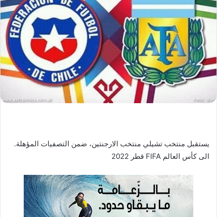
ب
ر
ي
د
ا
إ
ل
ك
ت
ر
و
ن
ي
يستقبل منتخب تشيلي منتخب الارجنتين، ضمن التصفيات المؤهلة.
ا
الى كأس العالم FIFA قطر 2022