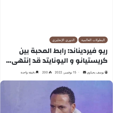
البطولات العالمية
الدوري الإنجليزي
ريو فيرديناند: رابط المحبة بين
كريستيانو و اليونايتد قد إنتهى…
يوسف يحياوي
أ
15 نوفمبر، 2022
200
دقيقة واحدة
ر
س
ل
ب
ر
ي