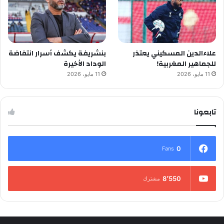
علاءالدين المسكيني يعتذر
بنشريفة يكشف أسرار انتفاضة
للجماهير المغربية!
الوداد الأخيرة
11 مايو، 2026
11 مايو، 2026
تابعونا
0
Fans
8٬550
مشترك