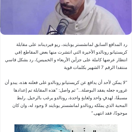
د
ا
إ
ل
ك
ت
رد المدافع السابق لمانشستر يونايتد، ريو فيرديناند على مقابلة
ر
و
كريستيانو رونالدو الأخيرة التي انتشرت منها بعض المقاطع (في
ن
انتظار عرضها كاملة على جزأين الأربعاء و الخميس)، رد بشكل قاسي
ي
منتقدا الرقم 7 الشهير بكلمات قوية
ا
“لا يمكن لأحد أن يدافع عن كريستيانو رونالدو على فعلته هذه، يبدو أن
غروره جعله يفقد البوصلة…” ثم واصل: “هذه المقابلة تم إعدادها
مسبقًا، لهدفٍ واحد ولغايةٍ واحدة، رونالدو يرغب بالرحيل. رابط
المحبة الذي يملكه رونالدو لمانشستر يونايتد لا وجود له، وان كان
موجودًا، فقد انتهى.”