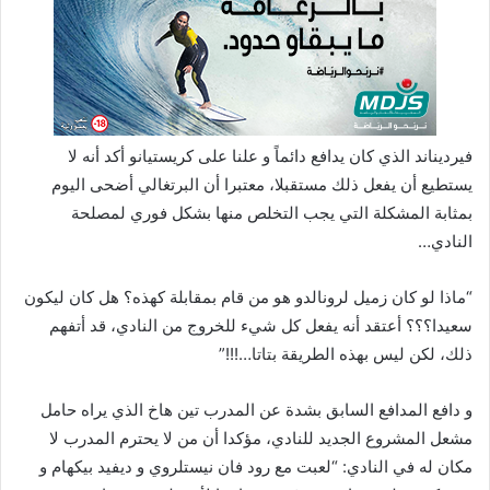
فيرديناند الذي كان يدافع دائماً و علنا على كريستيانو أكد أنه لا
يستطيع أن يفعل ذلك مستقبلا، معتبرا أن البرتغالي أضحى اليوم
بمثابة المشكلة التي يجب التخلص منها بشكل فوري لمصلحة
النادي…
“ماذا لو كان زميل لرونالدو هو من قام بمقابلة كهذه؟ هل كان ليكون
سعيدا؟؟؟ أعتقد أنه يفعل كل شيء للخروج من النادي، قد أتفهم
ذلك، لكن ليس بهذه الطريقة بتاتا…!!!”
و دافع المدافع السابق بشدة عن المدرب تين هاخ الذي يراه حامل
مشعل المشروع الجديد للنادي، مؤكدا أن من لا يحترم المدرب لا
مكان له في النادي: “لعبت مع رود فان نيستلروي و ديفيد بيكهام و