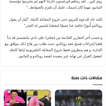
روي كين… لقد رماهم فيرغسون خارجا لأنهم لم يحترموا مؤسسة
المانيو، مهما كان إسمك، عليك أن تلتزم بالضوابط…”
لكنه عاد للدعوة للتروي حتى خروج المقابلة كاملة: “آمل أن يقول
رونالدو أُمورًا خافية عنا جميعًا لتجعلنا نلتمس له العذر.”
و حسب آخر التقارير القادمة من إنجلترا، فإن نادي مانشستر قد بدأ
فعليا إجراءات فسخ عقد رونالدو، حيث طلب تين هاخ ذلك بتوافق مع
الإدارة، و هم ينتظرون فقط خروج المقابلة التلفزيونية إياها كاملة
لتفعيل القرار غي نهابة عير سعيدة لقصة رونالدو و المانيو…
مقالات ذات صلة