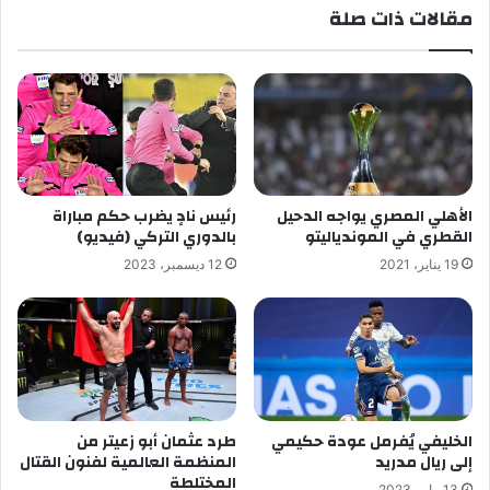
مقالات ذات صلة
الأهلي المصري يواجه الدحيل
رئيس نادٍ يضرب حكم مباراة
القطري في الموندياليتو
بالدوري التركي (فيديو)
19 يناير، 2021
12 ديسمبر، 2023
الخليفي يُفرمل عودة حكيمي
طرد عثمان أبو زعيتر من
إلى ريال مدريد
المنظمة العالمية لفنون القتال
المختلطة
13 مايو، 2023