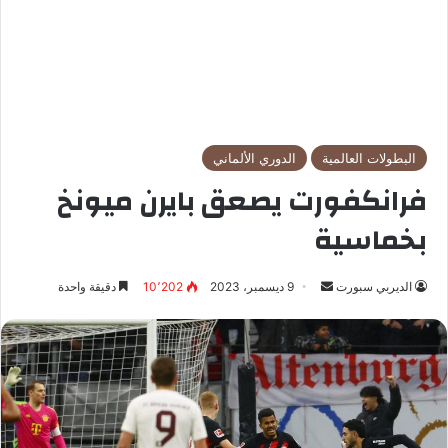
البطولات العالمية
الدوري الألماني
فرانكفورت يصعق بايرن ميونخ
بخماسية
الديربي سبورت
أ
9 ديسمبر، 2023
10٬202
دقيقة واحدة
ر
س
ل
ب
ر
ي