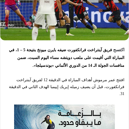
د
ا
إ
ل
ك
ت
ر
اكتسح
فريق آينتراخت فرانكفورت ضيفه
بايرن ميونخ بنتيجة 5 – 1، في
و
ن
المباراة التي أقيمت على ملعب دويتشه مساء اليوم السبت، ضمن
ي
منافسات الجولة الـ 14 من الدوري الألماني «بوندسيلجا».
ا
افتتح عمر مرموش أهداف المباراة في الدقيقة 12 لفريق آينتراخت
فرانكفورت، قبل أن يضيف زميله إيريك إييمبا الهدف الثاني في الدقيقة
31.