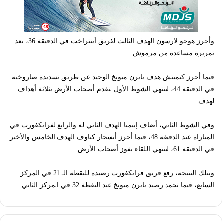
وأحرز هوجو لارسون الهدف الثالث لفريق آينتراخت في الدقيقة 36، بعد
تمريرة مساعدة من مرموش.
فيما أحرز كيميتش هدف بايرن ميونخ الوحيد عن طريق تسديدة صاروخيه
في الدقيقة 44، لينتهي الشوط الأول بتقدم أصحاب الأرض بثلاثة أهداف
لهدف.
وفي الشوط الثاني، أضاف إييمبا الهدف الثاني له والرابع لفرانكفورت في
المباراة عند الدقيقة 48، فيما أحرز أنسجار كناوف الهدف الخامس والأخير
في الدقيقة 61، لينتهي اللقاء بفوز أصحاب الأرض.
وبتلك النتيجة، رفع فريق فرانكفورت رصيده للنقطة الـ 21 في المركز
السابع، فيما تجمد رصيد بايرن ميونخ عند النقطة 32 في المركز الثاني.