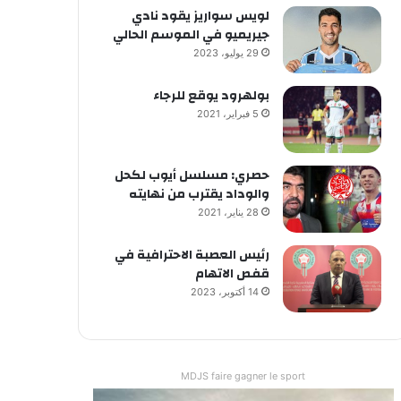
لويس سواريز يقود نادي
جيريميو في الموسم الحالي
29 يوليو، 2023
بولهرود يوقع للرجاء
5 فبراير، 2021
حصري: مسلسل أيوب لكحل
والوداد يقترب من نهايته
28 يناير، 2021
رئيس العصبة الاحترافية في
قفص الاتهام
14 أكتوبر، 2023
MDJS faire gagner le sport