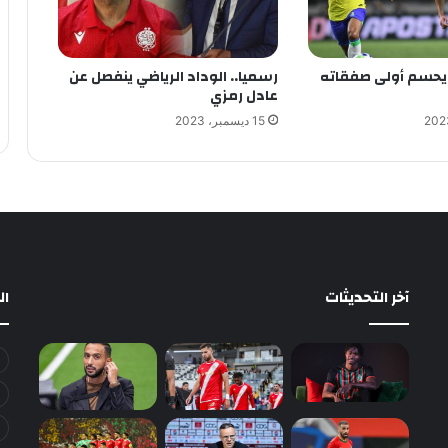
ء يحسم أولى صفقاته
رسميا.. الوداد الرياضي ينفصل عن
عادل رمزي
15 ديسمبر، 2023
آخر التحديثات
ا