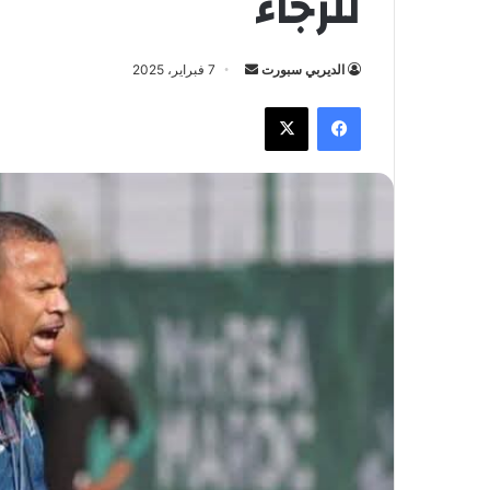
للرجاء
الديربي سبورت
أ
7 فبراير، 2025
ر
فيسبوك
X
س
ل
ب
ر
ي
د
ا
إ
ل
ك
ت
ر
و
ن
ي