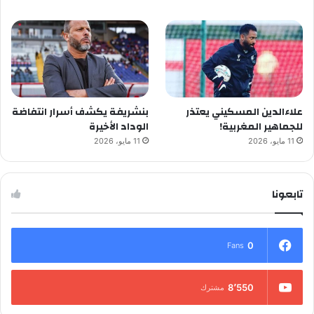
علاءالدين المسكيني يعتذر
بنشريفة يكشف أسرار انتفاضة
للجماهير المغربية!
الوداد الأخيرة
11 مايو، 2026
11 مايو، 2026
تابعونا
0
Fans
8٬550
مشترك