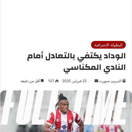
البطولة الإحترافية
الوداد يكتفي بالتعادل أمام
النادي المكناسي
الديربي سبورت
أ
22 فبراير، 2025
107
أقل من دقيقة
ر
س
ل
ب
ر
ي
د