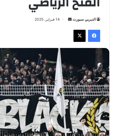
الفتح الرياضي
الديربي سبورت
أ
14 فبراير، 2025
ر
فيسبوك
X
س
ل
ب
ر
ي
د
ا
إ
ل
ك
ت
ر
و
ن
ي