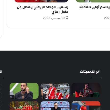
ء يحسم أولى صفقاته
رسميا.. الوداد الرياضي ينفصل عن
عادل رمزي
15 ديسمبر، 2023
آخر التحديثات
ا