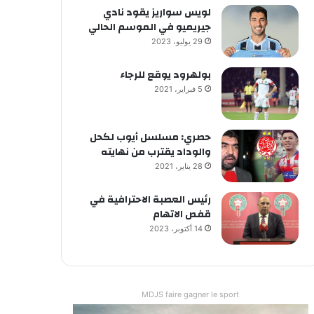
لويس سواريز يقود نادي
جيريميو في الموسم الحالي
29 يوليو، 2023
بولهرود يوقع للرجاء
5 فبراير، 2021
حصري: مسلسل أيوب لكحل
والوداد يقترب من نهايته
28 يناير، 2021
رئيس العصبة الاحترافية في
قفص الاتهام
14 أكتوبر، 2023
MDJS faire gagner le sport