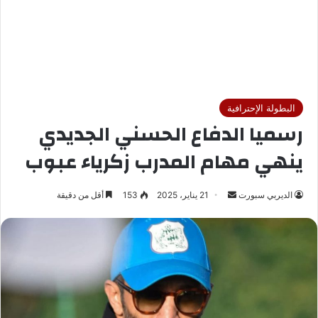
البطولة الإحترافية
رسميا الدفاع الحسني الجديدي
ينهي مهام المدرب زكرياء عبوب
الديربي سبورت
أ
21 يناير، 2025
153
أقل من دقيقة
ر
س
ل
ب
ر
ي
د