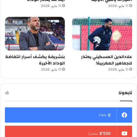
11 مايو، 2026
11 مايو، 2026
علاءالدين المسكيني يعتذر
بنشريفة يكشف أسرار انتفاضة
للجماهير المغربية!
الوداد الأخيرة
11 مايو، 2026
11 مايو، 2026
تابعونا
0
Fans
8٬550
مشترك