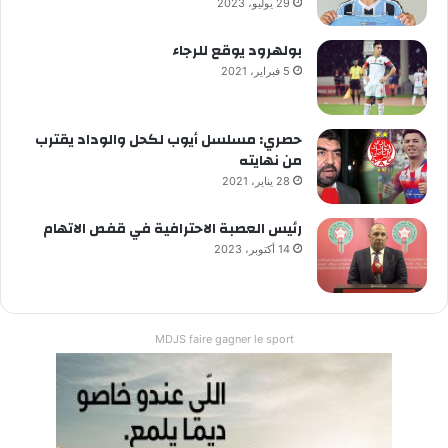
29 يوليو، 2023
بولهرود يوقع للرجاء
5 فبراير، 2021
حصري: مسلسل أيوب لكحل والوداد يقترب
من نهايته
28 يناير، 2021
رئيس العصبة الاحترافية في قفص الاتهام
14 أكتوبر، 2023
MDJS faire gagner le sport