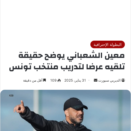
البطولة الإحترافية
معين الشعباني يوضح حقيقة
تلقيه عرضا لتدريب منتخب تونس
الديربي سبورت
أ
31 يناير، 2025
109
أقل من دقيقة
ر
س
ل
ب
ر
ي
د