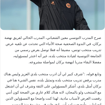
ا
إ
ل
ك
ت
ر
صرح المدرب التونسي معين الشعباني، المدرب الحالي لفريق نهضة
و
بركان، في الندوة الصحفية صحة الأنباء التي تحدثت عن تلقيه عرض
ن
تدريب منتخب تونس، مضيفا أنه فعلا توصل بعرض رسمي من
ي
ا
الجامعة التونسية لقيادة منتخب بلده، غير أنه اعتذر لمسؤوليه،
مفضلا البقاء مدربا لنهضة بركان لمواصلة مشروعه.
وتابع قوله، :”شرف كبير لي أن ادرب منتخب بلدي العزيز وليس هناك
مدرب يرفض تدريب منتخب بلده وتمثيل بلده، نفس الشيء هنا في
بركان أمثل بلدي، أشكر المسؤولين على الثقة وشرف لي أن اشتغل
مع المنتخب ولو بالمجان، لانه هناك كلام عاري من الصحة كون أنني
رفضت العرض لأسباب مادية، لهذا كنت واضحا مع المسؤولين الذين
اتصلوا بي وأوضحت لهم أنني انخرطت في مشروع منذ الموسم