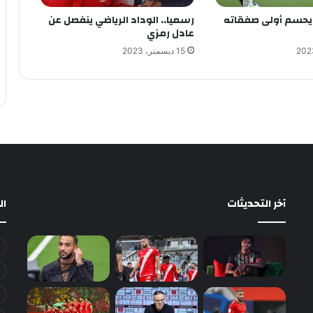
ء يحسم أولى صفقاته
رسميا.. الوداد الرياضي ينفصل عن
عادل رمزي
15 ديسمبر، 2023
آخر التحديثات
ا