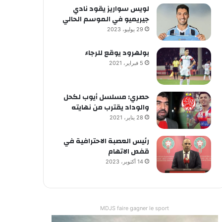
لويس سواريز يقود نادي
جيريميو في الموسم الحالي
29 يوليو، 2023
بولهرود يوقع للرجاء
5 فبراير، 2021
حصري: مسلسل أيوب لكحل
والوداد يقترب من نهايته
28 يناير، 2021
رئيس العصبة الاحترافية في
قفص الاتهام
14 أكتوبر، 2023
MDJS faire gagner le sport