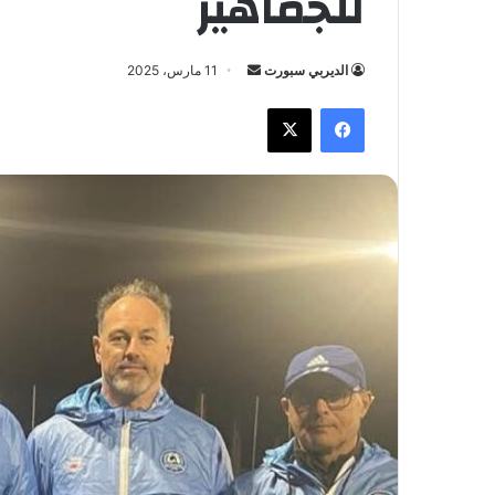
للجماهير
الديربي سبورت
أ
11 مارس، 2025
ر
فيسبوك
X
س
ل
ب
ر
ي
د
ا
إ
ل
ك
ت
ر
و
ن
ي