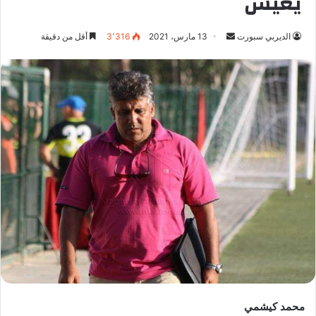
يعيش
الديربي سبورت
أ
13 مارس، 2021
3٬316
أقل من دقيقة
ر
س
ل
ب
ر
ي
د
ا
إ
ل
ك
ت
ر
و
ن
محمد كيشمي
ي