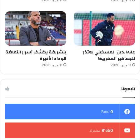
علاءالدين المسكيني يعتذر
بنشريفة يكشف أسرار انتفاضة
للجماهير المغربية!
الوداد الأخيرة
11 مايو، 2026
11 مايو، 2026
تابعونا
0
Fans
8٬550
مشترك