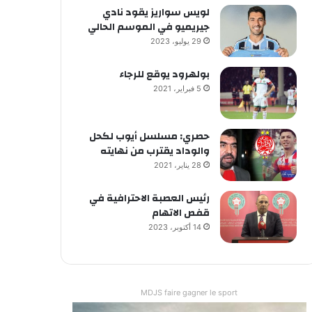
لويس سواريز يقود نادي
جيريميو في الموسم الحالي
29 يوليو، 2023
بولهرود يوقع للرجاء
5 فبراير، 2021
حصري: مسلسل أيوب لكحل
والوداد يقترب من نهايته
28 يناير، 2021
رئيس العصبة الاحترافية في
قفص الاتهام
14 أكتوبر، 2023
MDJS faire gagner le sport