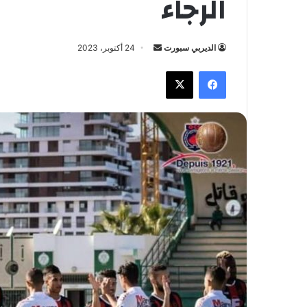
الرجاء
الديربي سبورت
أ
24 أكتوبر، 2023
ر
فيسبوك
X
س
ل
ب
ر
ي
د
ا
إ
ل
ك
ت
ر
و
ن