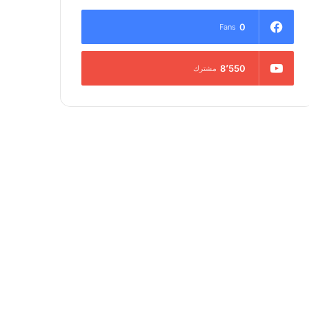
0
Fans
8٬550
مشترك