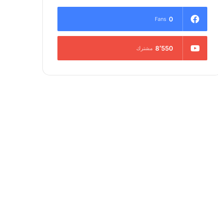
0
Fans
8٬550
مشترك