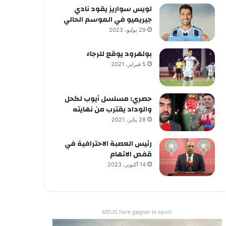
لويس سواريز يقود نادي
جيريميو في الموسم الحالي
29 يوليو، 2023
بولهرود يوقع للرجاء
5 فبراير، 2021
حصري: مسلسل أيوب لكحل
والوداد يقترب من نهايته
28 يناير، 2021
رئيس العصبة الاحترافية في
قفص الاتهام
14 أكتوبر، 2023
MDJS faire gagner le sport