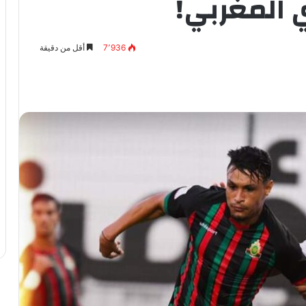
 المغربي!
7٬936
أقل من دقيقة