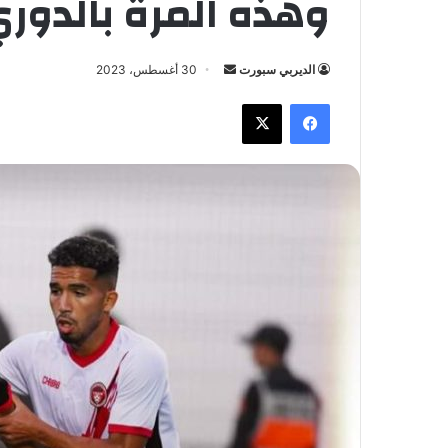
وهذه المرة بالدوري
الديربي سبورت
أ
30 أغسطس، 2023
ر
فيسبوك
X
س
ل
ب
ر
ي
د
ا
إ
ل
ك
ت
ر
و
ن