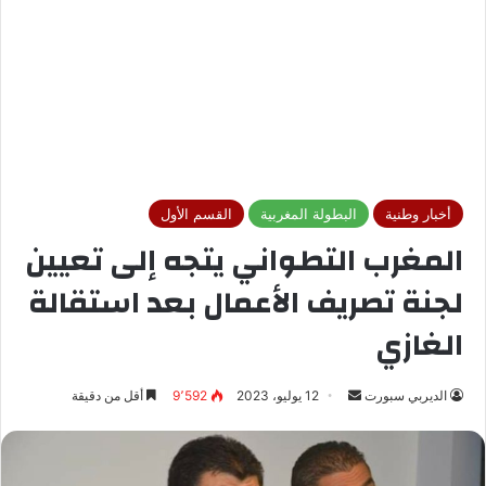
أخبار وطنية
البطولة المغربية
القسم الأول
المغرب التطواني يتجه إلى تعيين
لجنة تصريف الأعمال بعد استقالة
الغازي
الديربي سبورت
أ
12 يوليو، 2023
9٬592
أقل من دقيقة
ر
س
ل