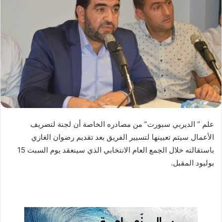
ب
ر
ي
د
ا
إ
ل
ك
ت
ر
علم ” الديربي سبورت” من مصادره الخاصة أن لجنة لتصريف
و
الأعمال سيتم تعيينها لتسيير الفريق بعد تقديم رضوان الغازي
ن
باستقالته خلال الجمع العام الانتخابي الذي سينعقد يوم السبت 15
ي
ا
بوليود المقبل.