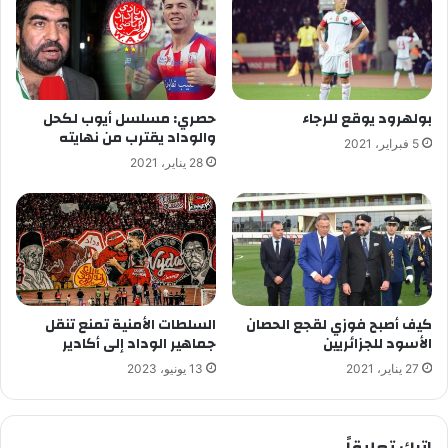
بولهرود يوقع للرجاء
حصري: مسلسل أيوب لكحل
والوداد يقترب من نهايته
5 فبراير، 2021
28 يناير، 2021
كيف أصبح فوزي لقجع الحصان
السلطات الأمنية تمنع تنقل
الأسود للجزائريين
جماهير الوداد إلى أكادير
27 يناير، 2021
13 يونيو، 2023
اترك تعليقاً