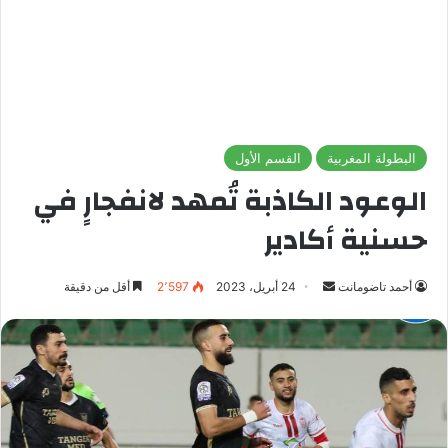
البطولة المغربية
القسم الأول
الوعود الكاذبة تُمهد لانفجارٍ في
حسنية أكادير
أحمد تاضومانت
أ
24 أبريل، 2023
2٬597
أقل من دقيقة
ر
س
ل
ب
ر
ي