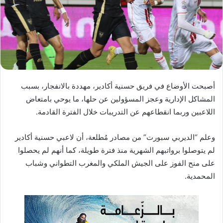
د
ا
إ
ل
ك
ت
ر
أصبحت الأوضاع في فريق حسنية أكادير، مهددة بالانفجار، بسبب
و
المشاكل الإدارية وعجز المسؤولين عن حلها، ما يوحي بامتعاض
ن
اللاعبين وربما انقطاعهم عن التدريبات خلال الفترة القادمة.
ي
ا
وعلم “الديربي سبورت” من مصادر مُطلعة، أن لاعبي حسنية أكادير
لم يتوصلوا برواتبهم الشهرية منذ فترة طويلة، كما أنهم لم يحصلوا
على منح الفوز على الجيش الملكي والمغرب التطواني وشباب
المحمدية.