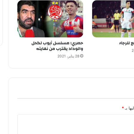
 للرجاء
حصري: مسلسل أيوب لكحل
والوداد يقترب من نهايته
28 يناير، 2021
يها بـ
*