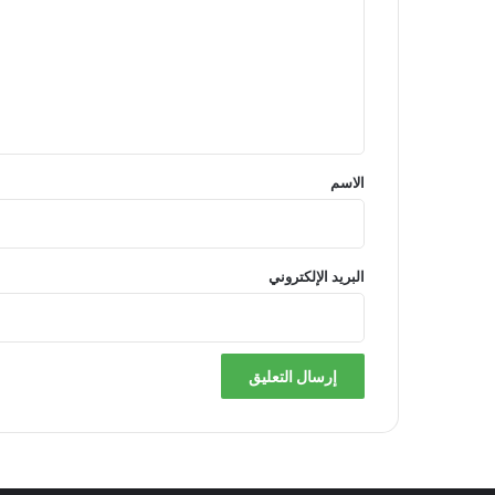
ت
ع
ل
ي
ق
*
الاسم
البريد الإلكتروني