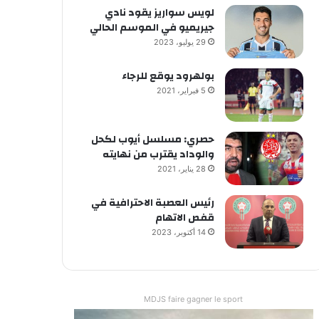
لويس سواريز يقود نادي
جيريميو في الموسم الحالي
29 يوليو، 2023
بولهرود يوقع للرجاء
5 فبراير، 2021
حصري: مسلسل أيوب لكحل
والوداد يقترب من نهايته
28 يناير، 2021
رئيس العصبة الاحترافية في
قفص الاتهام
14 أكتوبر، 2023
MDJS faire gagner le sport