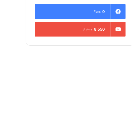
0
Fans
8٬550
مشترك