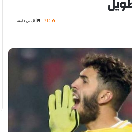
طويل
714
أقل من دقيقة