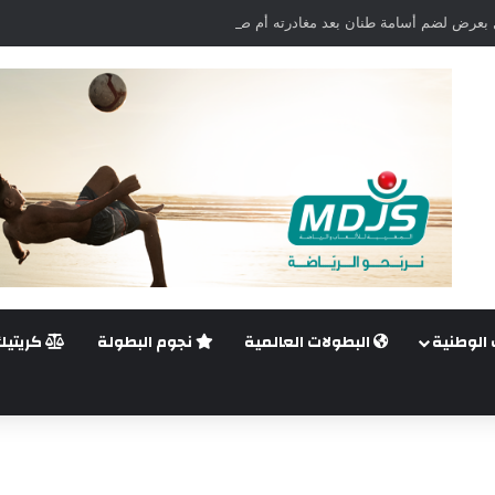
بعرض لضم أسامة طنان بعد مغادرته أم صلال القطري
 الوطنية
البطولات العالمية
نجوم البطولة
كريتيك