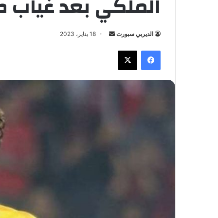
الملكي بعد غياب 
الديربي سبورت
أ
18 يناير، 2023
ر
فيسبوك
X
س
ل
ب
ر
ي
د
ا
إ
ل
ك
ت
ر
و
ن