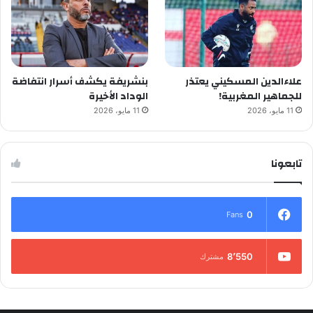
علاءالدين المسكيني يعتذر
بنشريفة يكشف أسرار انتفاضة
للجماهير المغربية!
الوداد الأخيرة
11 مايو، 2026
11 مايو، 2026
تابعونا
0
Fans
8٬550
مشترك