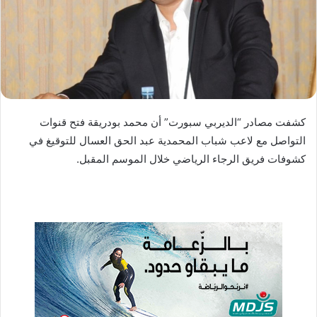
د
ا
إ
ل
ك
ت
ر
كشفت مصادر “الديربي سبورت” أن محمد بودريقة فتح قنوات
و
التواصل مع لاعب شباب المحمدية عبد الحق العسال للتوقيغ في
ن
كشوفات فريق الرجاء الرياضي خلال الموسم المقبل.
ي
ا