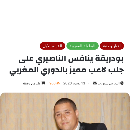
أخبار وطنية
البطولة المغربية
القسم الأول
بودريقة ينافس الناصيري على
جلب لاعب مميز بالدوري المغربي
الديربي سبورت
أ
13 يونيو، 2023
966
أقل من دقيقة
ر
س
ل
ب
ر
ي